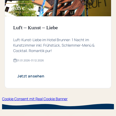
205 €
ab
PRO PERSON
Luft – Kunst – Liebe
Luft-Kunst-Liebe im Hotel Brunner: 1 Nacht im
Kunstzimmer inkl. Frühstück, Schlemmer-Menü &
Cocktail. Romantik pur!
01.​01.​2026
–
31.​12.​2026
Gültig
von
01.​
01.​
Jetzt ansehen
2026
bis
31.​
12.​
2026
Cookie Consent mit Real Cookie Banner