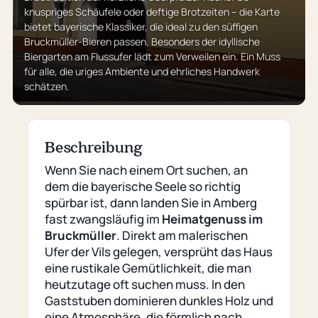
knuspriges Schäufele oder deftige Brotzeiten – die Karte
bietet bayerische Klassiker, die ideal zu den süffigen
Bruckmüller-Bieren passen. Besonders der idyllische
Biergarten am Flussufer lädt zum Verweilen ein. Ein Muss
für alle, die uriges Ambiente und ehrliches Handwerk
schätzen.
Beschreibung
Wenn Sie nach einem Ort suchen, an
dem die bayerische Seele so richtig
spürbar ist, dann landen Sie in Amberg
fast zwangsläufig im
Heimatgenuss im
Bruckmüller
. Direkt am malerischen
Ufer der Vils gelegen, versprüht das Haus
eine rustikale Gemütlichkeit, die man
heutzutage oft suchen muss. In den
Gaststuben dominieren dunkles Holz und
eine Atmosphäre, die förmlich nach