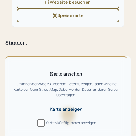
Website besuchen
(öffnet
in
neuem
Speisekarte
(öffnet
Tab)
in
neuem
Tab)
Standort
Karte
überspringen
Karte ansehen
Um Ihnen den Weg zu unserem Hotel zu zeigen, laden wir eine
Karte von OpenStreetMap. Dabei werden Daten an deren Server
übertragen.
Karte anzeigen
Karte
Karten künftig immer anzeigen
wird
geladen