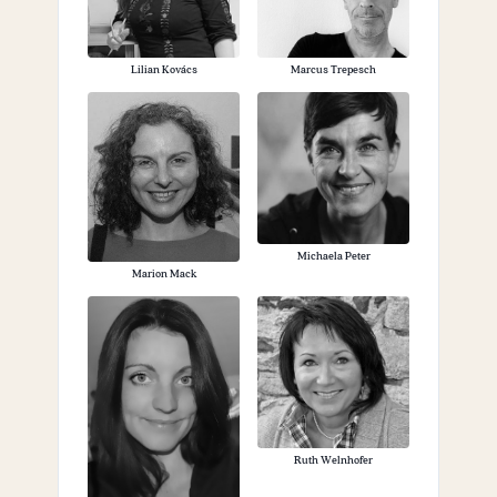
Lilian Kovács
Marcus Trepesch
Michaela Peter
Marion Mack
Ruth Welnhofer