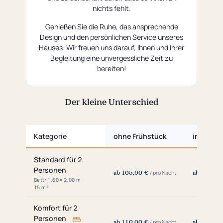
nichts fehlt.
Genießen Sie die Ruhe, das ansprechende
Design und den persönlichen Service unseres
Hauses. Wir freuen uns darauf, Ihnen und Ihrer
Begleitung eine unvergessliche Zeit zu
bereiten!
Der kleine Unterschied
ORIGINAL
KÜNSTLER-VISION
Kategorie
ohne Frühstück
inkl. Frü
Preisübersicht:
Standard für 2
Zimmerklassen
Personen
ab 105,00 €
ab 130,00
für
/ pro Nacht
Bett: 1,60 × 2,00 m
Doppelzimmer
15 m²
Komfort für 2
Personen
ab 110,00 €
ab 135,00
/ pro Nacht