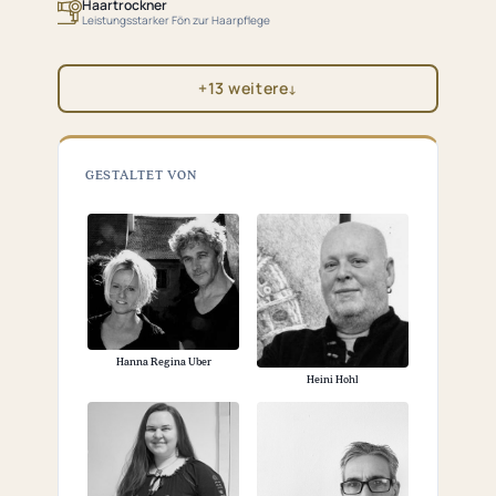
Haartrockner
Leistungsstarker Fön zur Haarpflege
+13 weitere
↓
GESTALTET VON
Hanna Regina Uber
Heini Hohl