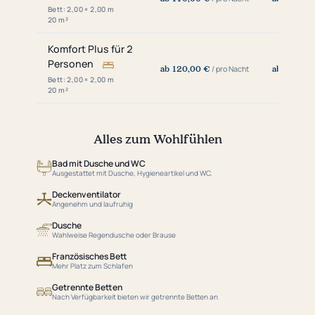
Bett: 2,00 × 2,00 m
20 m²
Komfort Plus für 2
Personen
ab 120,00 €
ab 145,00
/ pro Nacht
Bett: 2,00 × 2,00 m
20 m²
Alles zum Wohlfühlen
Bad mit Dusche und WC
Ausgestattet mit Dusche, Hygieneartikel und WC.
Deckenventilator
Angenehm und laufruhig
Dusche
Wahlweise Regendusche oder Brause
Französisches Bett
Mehr Platz zum Schlafen
Getrennte Betten
Nach Verfügbarkeit bieten wir getrennte Betten an