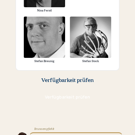
Nina Ferstl
Stefan Breunig
Stefan Stock
Verfügbarkeit prüfen
Verfügbarkeit prüfen
(öffnet
in
neuem
Tab)
Bruno empfiehlt