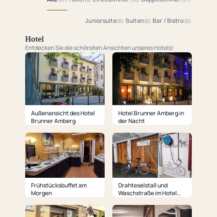
Juniorsuite
Suiten
Bar / Bistro
(6)
(6)
(6)
Hotel
Entdecken Sie die schönsten Ansichten unseres Hotels!
Außenansicht des Hotel
Hotel Brunner Amberg in
Brunner Amberg
der Nacht
Frühstücksbuffet am
Drahteselstall und
Morgen
Waschstraße im Hotel
Brunner Amberg