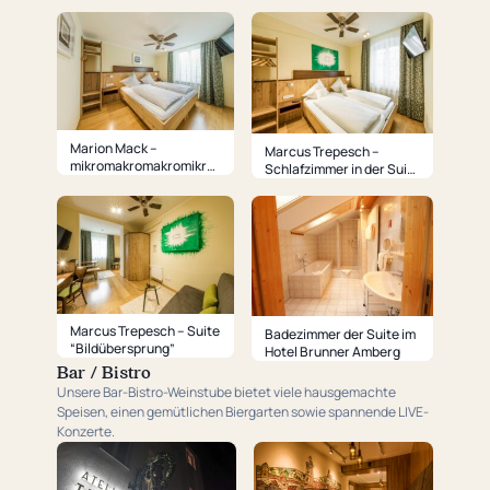
– Essecke
Marion Mack –
Marcus Trepesch –
mikromakromakromikro
Schlafzimmer in der Suite
– Schlafzimmer
“Bildübersprung”
Marcus Trepesch – Suite
Badezimmer der Suite im
“Bildübersprung”
Hotel Brunner Amberg
Bar / Bistro
Unsere Bar-Bistro-Weinstube bietet viele hausgemachte
Speisen, einen gemütlichen Biergarten sowie spannende LIVE-
Konzerte.