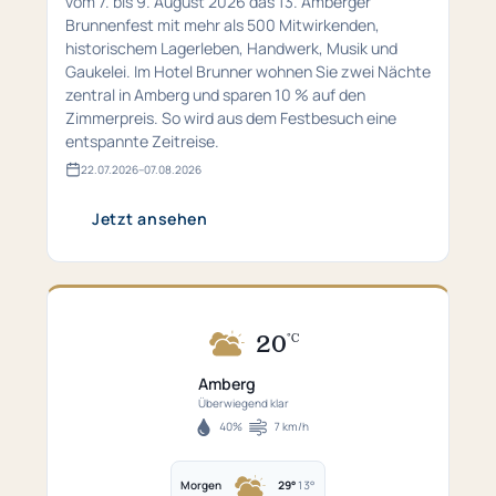
vom 7. bis 9. August 2026 das 13. Amberger
Brunnenfest mit mehr als 500 Mitwirkenden,
historischem Lagerleben, Handwerk, Musik und
Gaukelei. Im Hotel Brunner wohnen Sie zwei Nächte
zentral in Amberg und sparen 10 % auf den
Zimmerpreis. So wird aus dem Festbesuch eine
entspannte Zeitreise.
22.​07.​2026
–
07.​08.​2026
Gültig
von
22.​
Jetzt ansehen
07.​
2026
bis
07.​
08.​
2026
20
°C
Aktuell
20°C
Amberg
in
Überwiegend klar
Amberg
40%
7 km/h
Luftfeuchtigkeit
Windgeschwindigkeit
–
Überwiegend
Morgen
29°
13°
klar.
Morgen: