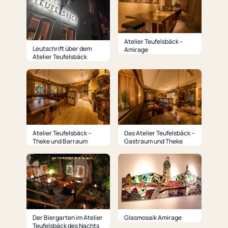
Atelier Teufelsbäck –
Leutschrift über dem
Amirage
Atelier Teufelsbäck
Atelier Teufelsbäck –
Das Atelier Teufelsbäck –
Theke und Barraum
Gastraum und Theke
Der Biergarten im Atelier
Glasmosaik Amirage
Teufelsbäck des Nachts