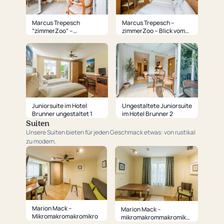
Marcus Trepesch
Marcus Trepesch –
“zimmerZoo” –
zimmerZoo – Blick vom
Wintergarten und Balkon
Wintergarten
Juniorsuite im Hotel
Ungestaltete Juniorsuite
Brunner ungestaltet 1
im Hotel Brunner 2
Suiten
Unsere Suiten bieten für jeden Geschmack etwas: von rustikal
zu modern.
Marion Mack –
Marion Mack –
Mikromakromakromikro
mikromakrommakromikro