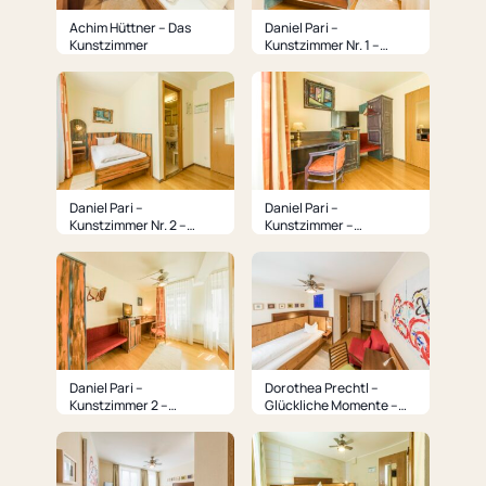
Achim Hüttner – Das
Daniel Pari –
Kunstzimmer
Kunstzimmer Nr. 1 –
Schlafbereich
Daniel Pari –
Daniel Pari –
Kunstzimmer Nr. 2 –
Kunstzimmer –
Schlafbereich und Bad
Arbeitsplatz
Daniel Pari –
Dorothea Prechtl –
Kunstzimmer 2 –
Glückliche Momente –
Wohnbereich
Schlafbereich