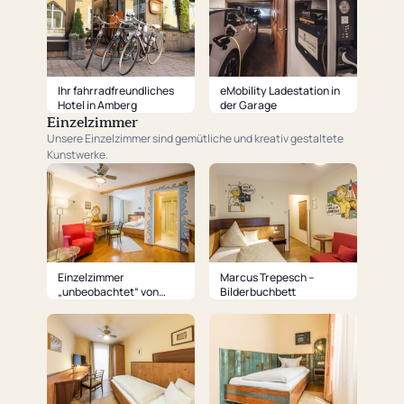
Ihr fahrradfreundliches
eMobility Ladestation in
Hotel in Amberg
der Garage
Einzelzimmer
Unsere Einzelzimmer sind gemütliche und kreativ gestaltete
Kunstwerke.
Einzelzimmer
Marcus Trepesch –
„unbeobachtet“ von
Bilderbuchbett
Marcus Trepesch