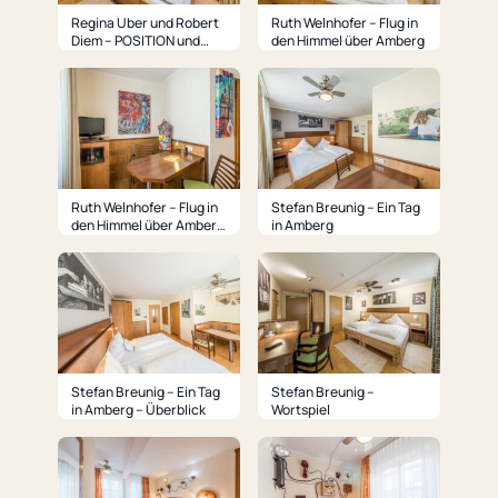
Regina Uber und Robert
Ruth Welnhofer – Flug in
Diem – POSITION und
den Himmel über Amberg
WANDLUNG
Ruth Welnhofer – Flug in
Stefan Breunig – Ein Tag
den Himmel über Amberg
in Amberg
– Wohnbereich
Stefan Breunig – Ein Tag
Stefan Breunig –
in Amberg – Überblick
Wortspiel