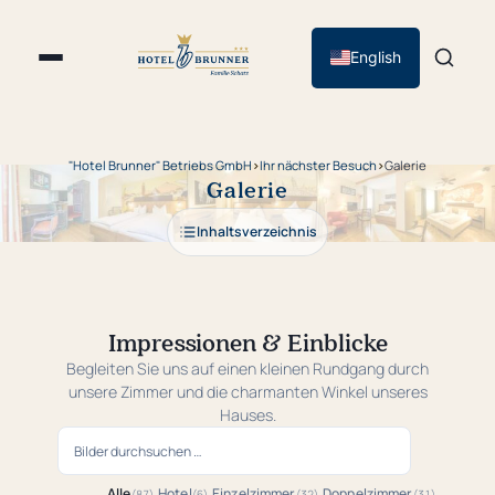
English
"Hotel Brunner" Betriebs GmbH
›
Ihr nächster Besuch
›
Galerie
Galerie
Inhaltsverzeichnis
87
Bilder angezeigt.
Impressionen & Einblicke
Begleiten Sie uns auf einen kleinen Rundgang durch
unsere Zimmer und die charmanten Winkel unseres
Hauses.
Galerie durchsuchen
Alle
Hotel
Einzelzimmer
Doppelzimmer
(87)
(6)
(32)
(31)