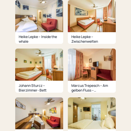
Heike Lepke – Inside the
Heike Lepke –
whale
Zwischenwelten
Johann Sturcz –
Marcus Trepesch – Am
Bierzimmer- Bett
gelben Fluss –
Wohnbereich