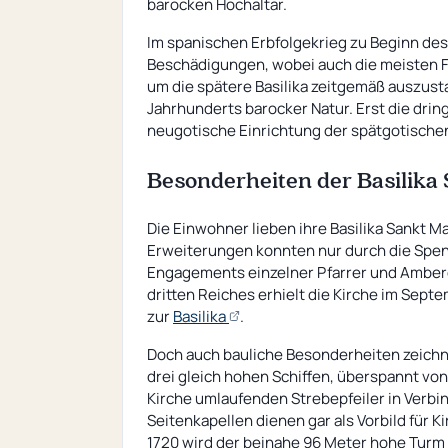
barocken Hochaltar.
Im spanischen Erbfolgekrieg zu Beginn des 
Beschädigungen, wobei auch die meisten F
um die spätere Basilika zeitgemäß auszust
Jahrhunderts barocker Natur. Erst die dri
neugotische Einrichtung der spätgotischen
Besonderheiten der Basilika
Die Einwohner lieben ihre Basilika Sankt 
Erweiterungen konnten nur durch die Spe
Engagements einzelner Pfarrer und Ambergs
dritten Reiches erhielt die Kirche im Sept
(öffnet
zur
Basilika
.
externe
Doch auch bauliche Besonderheiten zeichnen
Seite)
drei gleich hohen Schiffen, überspannt v
Kirche umlaufenden Strebepfeiler in Verb
Seitenkapellen dienen gar als Vorbild für 
1720 wird der beinahe 96 Meter hohe Turm f