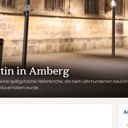
rtin in Amberg
st eine spätgotische Hallenkirche, die nach Jahrhunderten baulic
lika erhoben wurde.
A