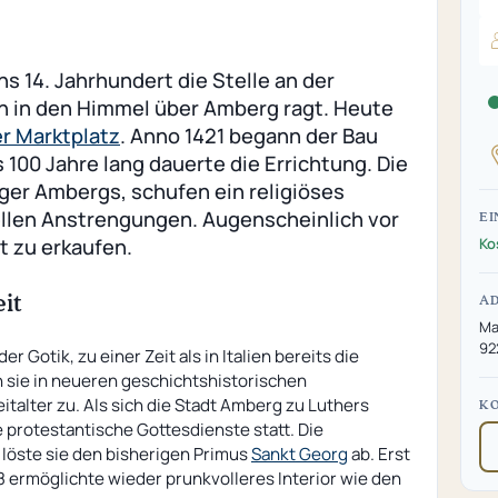
ns 14. Jahrhundert die Stelle an der
tin in den Himmel über Amberg ragt. Heute
r Marktplatz
. Anno 1421 begann der Bau
 100 Jahre lang dauerte die Errichtung. Die
ger Ambergs, schufen ein religiöses
llen Anstrengungen. Augenscheinlich vor
EI
t zu erkaufen.
Ko
it
A
Ma
92
r Gotik, zu einer Zeit als in Italien bereits die
 sie in neueren geschichtshistorischen
talter zu. Als sich die Stadt Amberg zu Luthers
K
 protestantische Gottesdienste statt. Die
t löste sie den bisherigen Primus
Sankt Georg
ab. Erst
8 ermöglichte wieder prunkvolleres Interior wie den