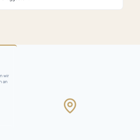
n wir
n an
Karte
wird
geladen
…