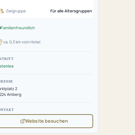
Zielgruppe
Für alle Altersgruppen
Familienfreundlich
ca. 0,3 km vom Hotel
NTRITT
stenlos
DRESSE
rktplatz 2
224 Amberg
ONTAKT
Website besuchen
(öffnet
in
neuem