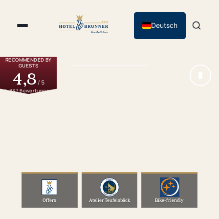
Deutsch
Brunnenfest
Weekend
RECOMMENDED BY
GUESTS
Sleep in modern comfort,
4,8
celebrate like it’s 1474:
/ 5
Experience the 13th Amberg
1,837 Bewertungen
Brunnenfest from 7 to 9 August
2026, with more than 500
performers, historical
encampments, traditional
crafts, music and medieval
entertainment. Stay two nights
at centrally located Hotel
Brunner and receive 10% off
your room rate for a relaxed
festival weekend in Amberg.
VIEW OFFER
Offers
Atelier Teufelsbäck
Bike-friendly