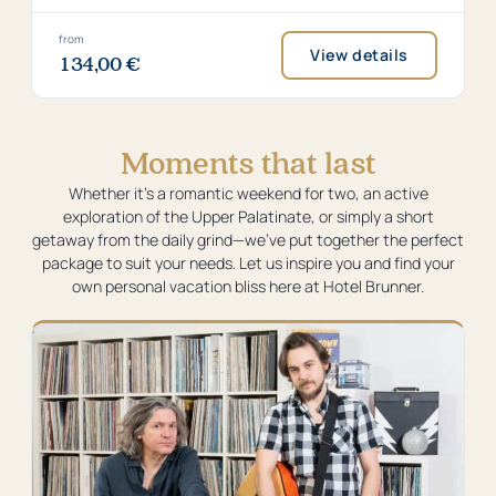
size:
up
type:
21
to
Double
square
4
bed
Price
from
View details
metres
persons
134,00 €
from
134,00
€
per
Moments that last
night
Whether it’s a romantic weekend for two, an active
exploration of the Upper Palatinate, or simply a short
getaway from the daily grind—we’ve put together the perfect
package to suit your needs. Let us inspire you and find your
own personal vacation bliss here at Hotel Brunner.