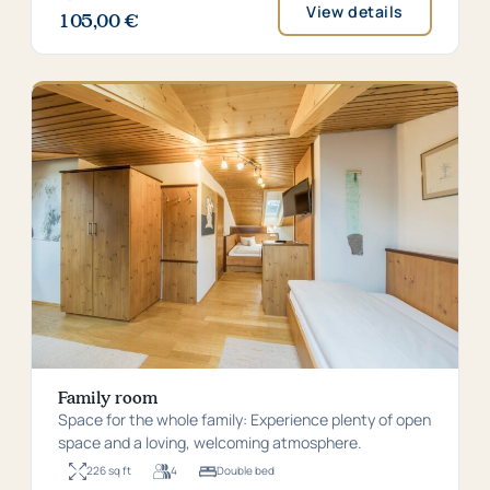
View details
square
persons
105,00 €
from
metres
105,00
€
per
night
Family room
Space for the whole family: Experience plenty of open
space and a loving, welcoming atmosphere.
226 sq ft
4
Double bed
Room
For
Bed