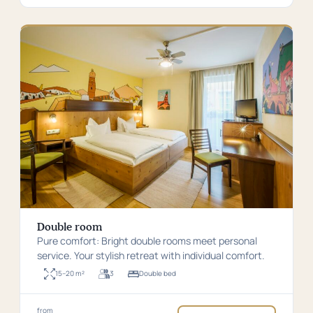
69,00
€
per
night
Double room
Pure comfort: Bright double rooms meet personal
service. Your stylish retreat with individual comfort.
15–20 m²
3
Double bed
Room
For
Bed
size:
up
type:
15–
to
Double
20
3
bed
Price
from