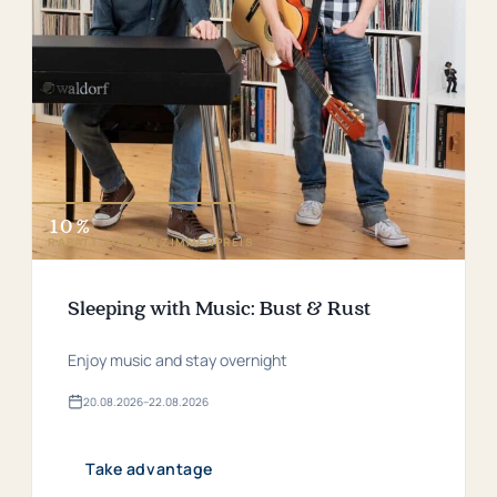
10 %
RABATT AUF DEN ZIMMERPREIS
Sleeping with Music: Bust & Rust
Enjoy music and stay overnight
20.​08.​2026
–
22.​08.​2026
Valid
from
20.​
08.​
Take advantage
2026
bis