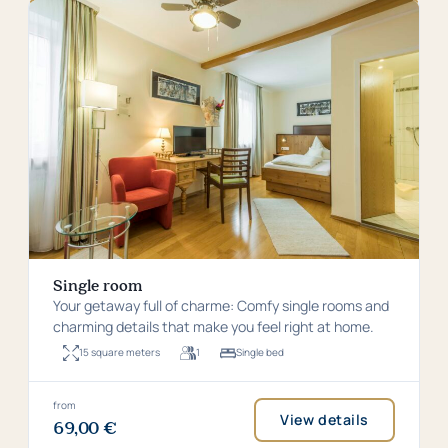
Single room
Your getaway full of charme: Comfy single rooms and
charming details that make you feel right at home.
15 square meters
1
Single bed
Room
For
Bed
size:
up
type:
15
to
Single
square
1
bed
Price
from
View details
metres
persons
69,00 €
from