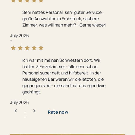
Sehr nettes Personal, sehr guter Servuce,
große Auswahl beim Frühstück, saubere
Zimmer, was will man mehr? - Gerne wieder!
July 2026
“
Ich war mit meinen Schwestern dort. Wir
hatten 3 Einzelzimmer - alle sehr schön.
Personal super nett und hilfsbereit. In der
hauseigenen Bar waren wir die letzten, die
gegangen sind - niemand hat uns irgendwie
gedrängt.
July 2026
1
Rate now
(opens
/
in
5
new
tab)