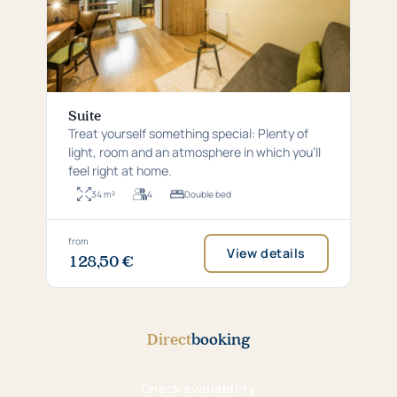
Suite
Treat yourself something special: Plenty of
light, room and an atmosphere in which you'll
feel right at home.
34 m²
4
Double bed
Room
For
Bed
size:
up
type:
34
to
Double
square
4
bed
Price
from
View details
metres
persons
128,50 €
from
128,50
€
per
night
Direct
booking
Check availability
(opens