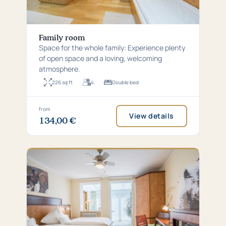
Family room
Space for the whole family: Experience plenty
of open space and a loving, welcoming
atmosphere.
226 sq ft
4
Double bed
Room
For
Bed
size:
up
type:
21
to
Double
square
4
bed
Price
from
View details
metres
persons
134,00 €
from
134,00
€
per
night