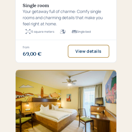
Single room
Your getaway full of charme: Comfy single
rooms and charming details that make you
feel right at home.
15 square meters
1
Single bed
Room
For
Bed
size:
up
type:
15
to
Single
square
1
bed
Price
from
View details
metres
persons
69,00 €
from
69,00
€
per
night