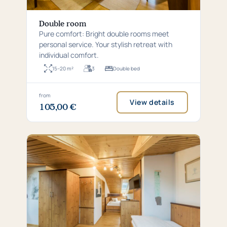
Double room
Pure comfort: Bright double rooms meet
personal service. Your stylish retreat with
individual comfort.
15–20 m²
3
Double bed
Room
For
Bed
size:
up
type:
15–
to
Double
20
3
bed
Price
from
View details
square
persons
105,00 €
from
metres
105,00
€
per
night