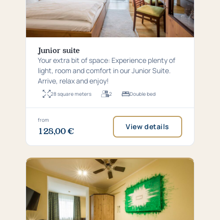
Junior suite
Your extra bit of space: Experience plenty of
light, room and comfort in our Junior Suite.
Arrive, relax and enjoy!
28 square meters
2
Double bed
Room
For
Bed
size:
up
type:
28
to
Double
square
2
bed
Price
from
View details
metres
persons
128,00 €
from
128,00
€
per
night