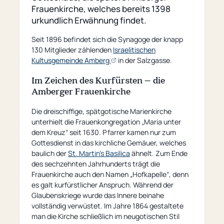
Frauenkirche, welches bereits 1398
urkundlich Erwähnung findet.
Seit 1896 befindet sich die Synagoge der knapp
130 Mitglieder zählenden
Israelitischen
(opens
Kultusgemeinde Amberg
in der Salzgasse.
an
Im Zeichen des Kurfürsten – die
external
Amberger Frauenkirche
page)
Die dreischiffige, spätgotische Marienkirche
unterhielt die Frauenkongregation „Maria unter
dem Kreuz“ seit 1630. Pfarrer kamen nur zum
Gottesdienst in das kirchliche Gemäuer, welches
baulich der
St. Martin's Basilica
ähnelt. Zum Ende
des sechzehnten Jahrhunderts trägt die
Frauenkirche auch den Namen „Hofkapelle“, denn
es galt kurfürstlicher Anspruch. Während der
Glaubenskriege wurde das Innere beinahe
vollständig verwüstet. Im Jahre 1864 gestaltete
man die Kirche schließlich im neugotischen Stil