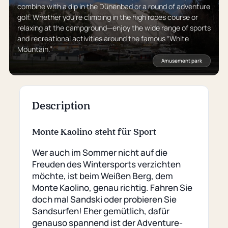
combine with a dip in the Dünenbad or a round of adventure
golf. Whether you’re climbing in the high ropes course or
relaxing at the campground—enjoy the wide range of sports
and recreational activities around the famous “White
Mountain.”
Amusement park
Description
Monte Kaolino steht für Sport
Wer auch im Sommer nicht auf die
Freuden des Wintersports verzichten
möchte, ist beim Weißen Berg, dem
Monte Kaolino, genau richtig. Fahren Sie
doch mal Sandski oder probieren Sie
Sandsurfen! Eher gemütlich, dafür
genauso spannend ist der Adventure-