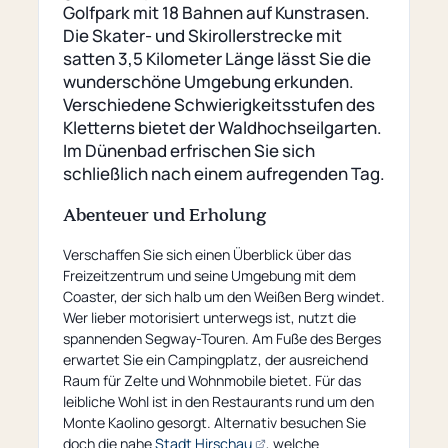
Golfpark mit 18 Bahnen auf Kunstrasen.
Die Skater- und Skirollerstrecke mit
satten 3,5 Kilometer Länge lässt Sie die
wunderschöne Umgebung erkunden.
Verschiedene Schwierigkeitsstufen des
Kletterns bietet der Waldhochseilgarten.
Im Dünenbad erfrischen Sie sich
schließlich nach einem aufregenden Tag.
Abenteuer und Erholung
Verschaffen Sie sich einen Überblick über das
Freizeitzentrum und seine Umgebung mit dem
Coaster, der sich halb um den Weißen Berg windet.
Wer lieber motorisiert unterwegs ist, nutzt die
spannenden Segway-Touren. Am Fuße des Berges
erwartet Sie ein Campingplatz, der ausreichend
Raum für Zelte und Wohnmobile bietet. Für das
leibliche Wohl ist in den Restaurants rund um den
Monte Kaolino gesorgt. Alternativ besuchen Sie
(opens
doch die nahe
Stadt Hirschau
, welche