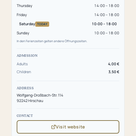
Thursday
14:00 – 18:00
Friday
14:00 – 18:00
Saturday
10:00 – 18:00
TODAY
Sunday
10:00 – 18:00
In den Ferienzeiten gelten andere Öffnungszeiten.
ADMISSION
Adults
4,00 €
Children
3,50 €
ADDRESS
Wolfgang-Droßbach-Str. 114
92242 Hirschau
CONTACT
Visit website
(opens
in