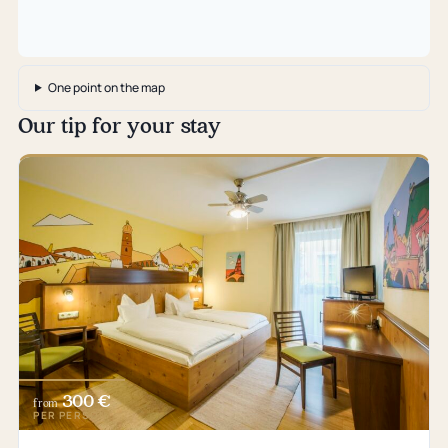
One point on the map
Our tip for your stay
300 €
from
PER PERSON