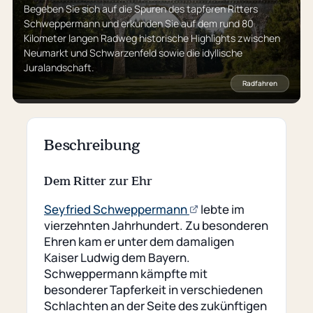
Begeben Sie sich auf die Spuren des tapferen Ritters
Schweppermann und erkunden Sie auf dem rund 80
Kilometer langen Radweg historische Highlights zwischen
Neumarkt und Schwarzenfeld sowie die idyllische
Juralandschaft.
Radfahren
Beschreibung
Dem Ritter zur Ehr
(öffnet
Seyfried Schweppermann
lebte im
externe
vierzehnten Jahrhundert. Zu besonderen
Seite)
Ehren kam er unter dem damaligen
Kaiser Ludwig dem Bayern.
Schweppermann kämpfte mit
besonderer Tapferkeit in verschiedenen
Schlachten an der Seite des zukünftigen