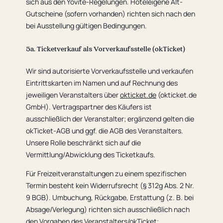
sich aus den Yovite-Regelungen. Hoteleigene Alt-
Gutscheine (sofern vorhanden) richten sich nach den
bei Ausstellung gültigen Bedingungen.
5a. Ticketverkauf als Vorverkaufsstelle (okTicket)
Wir sind autorisierte Vorverkaufsstelle und verkaufen
Eintrittskarten im Namen und auf Rechnung des
jeweiligen Veranstalters über
okticket.de
(okticket.de
GmbH). Vertragspartner des Käufers ist
ausschließlich der Veranstalter; ergänzend gelten die
okTicket-AGB und ggf. die AGB des Veranstalters.
Unsere Rolle beschränkt sich auf die
Vermittlung/Abwicklung des Ticketkaufs.
Für Freizeitveranstaltungen zu einem spezifischen
Termin besteht kein Widerrufsrecht (§ 312g Abs. 2 Nr.
9 BGB). Umbuchung, Rückgabe, Erstattung (z. B. bei
Absage/Verlegung) richten sich ausschließlich nach
den Vorgaben des Veranstalters/okTicket;