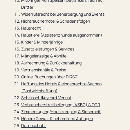
Mitbringen von Speisen/Getränken; Technik
Dritter
Widerrufsrecht bei Beherbergung und Events
Nichtraucherhotel & Schadensfolgen
Hausrecht
Haustiere (Assistenzhunde ausgenommen)
Kinder & Minderjährige
Zusatzleistungen & Services
Mängelanzeige & Abhilfe
Aufrechnung & Zurückbehaltung
Vertriebskanäle & Preise
Online-Buchungen über DIRS21
Haftung des Hotels & eingebrachte Sachen
(Gastwirtshaftung)
Schlüssel-/Keycard-Verlust
Verbraucherstreitbeilegung (VSBG) & ODR
Zimmerzugang/Housekeeping & Sicherheit
Höhere Gewalt & behördliche Auflagen
Datenschutz