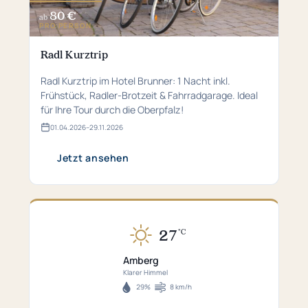
80 €
ab
PRO PERSON
Radl Kurztrip
Radl Kurztrip im Hotel Brunner: 1 Nacht inkl.
Frühstück, Radler-Brotzeit & Fahrradgarage. Ideal
für Ihre Tour durch die Oberpfalz!
01.​04.​2026
–
29.​11.​2026
Gültig
von
01.​
Jetzt ansehen
04.​
2026
bis
29.​
11.​
2026
27
°C
Aktuell
27°C
Amberg
in
Klarer Himmel
Amberg
29%
8 km/h
Luftfeuchtigkeit
Windgeschwindigkeit
–