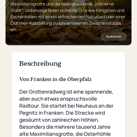
Maximiliansgrotte und die beeindruckende „steinerne
Stadt“. Unterwegs laden idyllische Orte wie Königstein und
Eschenfelden mit einem erfrischenden Naturbad oder einer
Oldtimer-Ausstellung zu lohnenswerten Zwischenstopps
ein.
Radfahren
Beschreibung
Von Franken in die Oberpfalz
Der Grottenradweg ist eine spannende,
aber auch etwas anspruchsvolle
Radtour. Sie startet bei Neuhaus an der
Pegnitz in Franken. Die Strecke wird
gesäumt von zahlreichen Höhlen.
Besonders die mehrere tausend Jahre
alte Maximiliansgrotte, die Osterhöhle