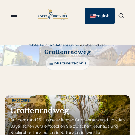
English
"Hotel Brunner" Betriebs GmbH
›
Grottenradweg
Grottenradweg
Inhaltsverzeichnis
RADTOUREN
Grottenradweg
Auf dem rund 15 Kilometer langen Grottenradweg durch den
Bayerischen Jura entdecken Sie zwischen Neuhaus und
Neukirchen faszinierende Naturwunder wie die