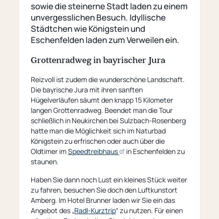
sowie die steinerne Stadt laden zu einem
unvergesslichen Besuch. Idyllische
Städtchen wie Königstein und
Eschenfelden laden zum Verweilen ein.
Grottenradweg in bayrischer Jura
Reizvoll ist zudem die wunderschöne Landschaft.
Die bayrische Jura mit ihren sanften
Hügelverläufen säumt den knapp 15 Kilometer
langen Grottenradweg. Beendet man die Tour
schließlich in Neukirchen bei Sulzbach-Rosenberg
hatte man die Möglichkeit sich im Naturbad
Königstein zu erfrischen oder auch über die
(öffnet
Oldtimer im
Speedtreibhaus
in Eschenfelden zu
externe
staunen.
Seite)
Haben Sie dann noch Lust ein kleines Stück weiter
zu fahren, besuchen Sie doch den Luftkunstort
Amberg. Im Hotel Brunner laden wir Sie ein das
Angebot des „
Radl-Kurztrip
“ zu nutzen. Für einen