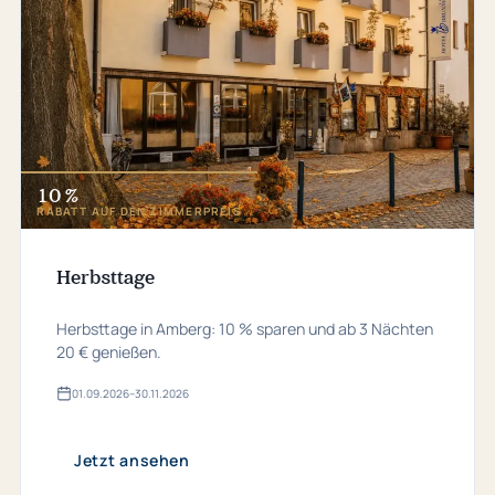
10 %
RABATT AUF DEN ZIMMERPREIS
Herbsttage
Herbsttage in Amberg: 10 % sparen und ab 3 Nächten
20 € genießen.
01.​09.​2026
–
30.​11.​2026
Gültig
von
01.​
09.​
Jetzt ansehen
2026
bis
30.​