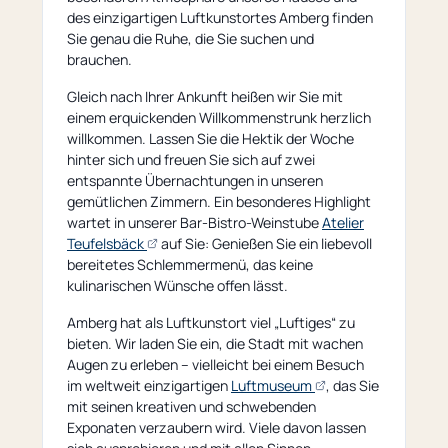
des einzigartigen Luftkunstortes Amberg finden
Sie genau die Ruhe, die Sie suchen und
brauchen.
Gleich nach Ihrer Ankunft heißen wir Sie mit
einem erquickenden Willkommenstrunk herzlich
willkommen. Lassen Sie die Hektik der Woche
hinter sich und freuen Sie sich auf zwei
entspannte Übernachtungen in unseren
gemütlichen Zimmern. Ein besonderes Highlight
wartet in unserer Bar-Bistro-Weinstube
Atelier
(öffnet
Teufelsbäck
auf Sie: Genießen Sie ein liebevoll
externe
bereitetes Schlemmermenü, das keine
Seite)
kulinarischen Wünsche offen lässt.
Amberg hat als Luftkunstort viel „Luftiges“ zu
bieten. Wir laden Sie ein, die Stadt mit wachen
Augen zu erleben – vielleicht bei einem Besuch
(öffnet
im weltweit einzigartigen
Luftmuseum
, das Sie
externe
mit seinen kreativen und schwebenden
Seite)
Exponaten verzaubern wird. Viele davon lassen