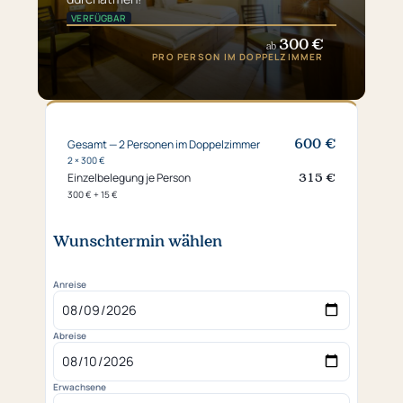
VERFÜGBAR
300 €
ab
PRO PERSON IM DOPPELZIMMER
600 €
Gesamt — 2 Personen im Doppelzimmer
2 × 300 €
315 €
Einzelbelegung je Person
300 € + 15 €
Wunschtermin wählen
Anreise
Abreise
Erwachsene