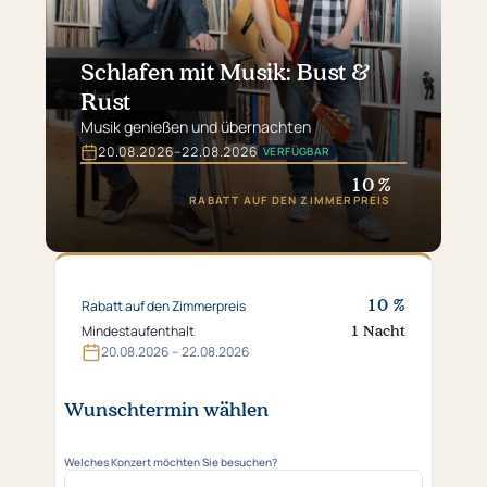
Schlafen mit Musik: Bust &
Rust
Musik genießen und übernachten
20.​08.​2026
–
22.​08.​2026
VERFÜGBAR
Gültig
vom
10 %
20.​
RABATT AUF DEN ZIMMERPREIS
08.​
2026
bis
22.​
08.​
10 %
Rabatt auf den Zimmerpreis
2026
1 Nacht
Mindestaufenthalt
20.​08.​2026 – 22.​08.​2026
Wunschtermin wählen
Welches Konzert möchten Sie besuchen?