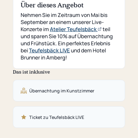
Über dieses Angebot
Nehmen Sie im Zeitraum von Mai bis
September an einem unserer Live-
(öffnet
Konzerte im
Atelier Teufelsbäck
teil
externe
und sparen Sie 10% auf Übernachtung
Seite)
und Frühstück. Ein perfektes Erlebnis
bei
Teufelsbäck LIVE
und dem Hotel
Brunner in Amberg!
Das ist inklusive
Übernachtung im Kunstzimmer
Ticket zu Teufelsbäck LIVE