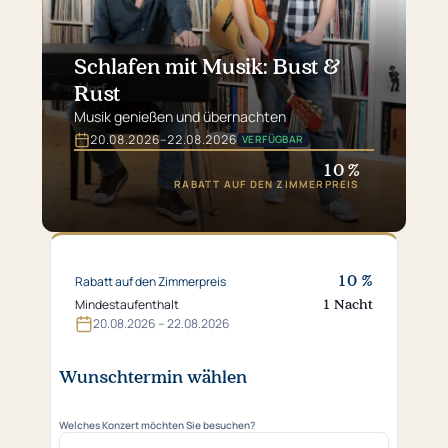
Schlafen mit Musik: Bust &
Rust
Musik genießen und übernachten
20.​08.​2026
–
22.​08.​2026
VERFÜGBAR
Gültig
vom
10 %
20.​
RABATT AUF DEN ZIMMERPREIS
08.​
2026
bis
22.​
08.​
10 %
Rabatt auf den Zimmerpreis
2026
1 Nacht
Mindestaufenthalt
20.​08.​2026 – 22.​08.​2026
Wunschtermin wählen
Welches Konzert möchten Sie besuchen?