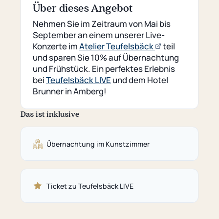
Über dieses Angebot
Nehmen Sie im Zeitraum von Mai bis
September an einem unserer Live-
(öffnet
Konzerte im
Atelier Teufelsbäck
teil
externe
und sparen Sie 10% auf Übernachtung
Seite)
und Frühstück. Ein perfektes Erlebnis
bei
Teufelsbäck LIVE
und dem Hotel
Brunner in Amberg!
Das ist inklusive
Übernachtung im Kunstzimmer
Ticket zu Teufelsbäck LIVE