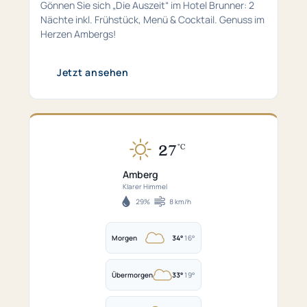
Gönnen Sie sich „Die Auszeit“ im Hotel Brunner: 2
Nächte inkl. Frühstück, Menü & Cocktail. Genuss im
Herzen Ambergs!
Jetzt ansehen
27
°C
Aktuell
27°C
Amberg
in
Klarer Himmel
Amberg
29%
8 km/h
Luftfeuchtigkeit
Windgeschwindigkeit
–
Klarer
Morgen
34°
16°
Himmel.
Morgen:
Perfekt
34°C
für
bis
Übermorgen
33°
19°
Übermorgen:
einen
16°C
33°C
Spaziergang
–