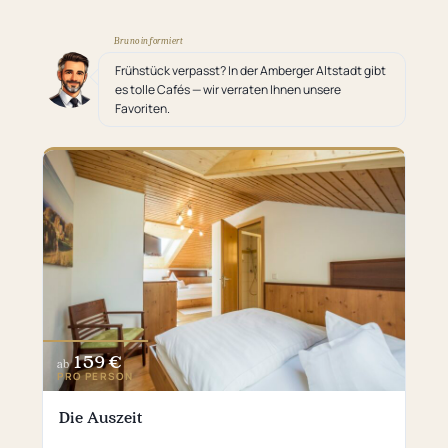
Bruno informiert
Frühstück verpasst? In der Amberger Altstadt gibt
es tolle Cafés — wir verraten Ihnen unsere
Favoriten.
159 €
ab
PRO PERSON
Die Auszeit