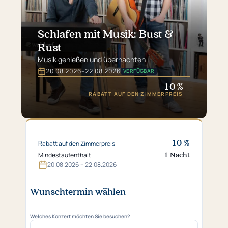
Schlafen mit Musik: Bust &
Rust
Musik genießen und übernachten
20.​08.​2026
–
22.​08.​2026
VERFÜGBAR
Gültig
vom
10 %
20.​
RABATT AUF DEN ZIMMERPREIS
08.​
2026
bis
22.​
08.​
10 %
Rabatt auf den Zimmerpreis
2026
1 Nacht
Mindestaufenthalt
20.​08.​2026 – 22.​08.​2026
Wunschtermin wählen
Welches Konzert möchten Sie besuchen?