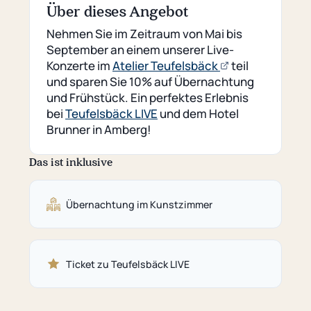
Über dieses Angebot
Nehmen Sie im Zeitraum von Mai bis
September an einem unserer Live-
(öffnet
Konzerte im
Atelier Teufelsbäck
teil
externe
und sparen Sie 10% auf Übernachtung
Seite)
und Frühstück. Ein perfektes Erlebnis
bei
Teufelsbäck LIVE
und dem Hotel
Brunner in Amberg!
Das ist inklusive
Übernachtung im Kunstzimmer
Ticket zu Teufelsbäck LIVE