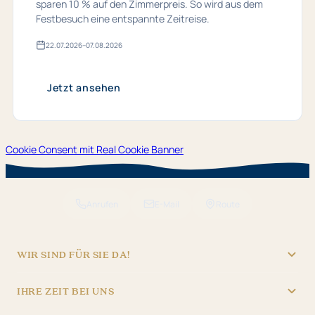
sparen 10 % auf den Zimmerpreis. So wird aus dem
Festbesuch eine entspannte Zeitreise.
22.​07.​2026
–
07.​08.​2026
Gültig
von
22.​
07.​
Jetzt ansehen
2026
bis
07.​
08.​
2026
Cookie Consent mit Real Cookie Banner
Anrufen
E-Mail
Route
WIR SIND FÜR SIE DA!
"Hotel Brunner" Betriebs GmbH
IHRE ZEIT BEI UNS
09621/4970
REZEPTION