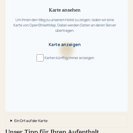
überspringen
Karte ansehen
Um Ihnen den Weg zu unserem Hotel zu zeigen, laden wir eine
Karte von OpenStreetMap. Dabei werden Daten an deren Server
übertragen.
Karte anzeigen
Karte
Karten künftig immer anzeigen
wird
geladen
…
Ein Ort auf der Karte
Unser Tipp für Ihren Aufenthalt