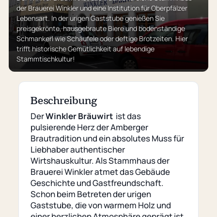
der Brauerei Winkler und eine Institution für Oberpfälzer
Lebensart. In der urigen Gaststube genießen Sie
preisgekrönte, hausgebraute Biere und bodenständige
Schmankerl wie Schäufele oder deftige Brotzeiten. Hier
trifft historische Gemütlichkeit auf lebendige
Stammtischkultur!
Beschreibung
Der
Winkler Bräuwirt
ist das
pulsierende Herz der Amberger
Brautradition und ein absolutes Muss für
Liebhaber authentischer
Wirtshauskultur. Als Stammhaus der
Brauerei Winkler atmet das Gebäude
Geschichte und Gastfreundschaft.
Schon beim Betreten der urigen
Gaststube, die von warmem Holz und
einer herzlichen Atmosphäre geprägt ist,