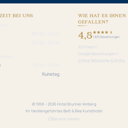
ZEIT BEI UNS
WIE HAT ES IHNEN
GEFALLEN?
TION
4,8
06:30 – 22:30
1.835 Bewertungen
07:30 – 22:30
iiQ Check
Google Bewertungen
BISTRO
Ihre Wünsche & Kritik
a
16:00 – 24:00
Ruhetag
© 1958 – 2026 Hotel Brunner Amberg
Ihr familiengeführtes Bett & Bike Kunsthotel
Barriere melden