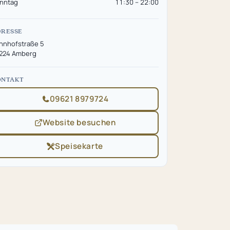
nntag
11:30 – 22:00
DRESSE
hnhofstraße 5
224 Amberg
ONTAKT
09621 8979724
Website besuchen
(öffnet
in
neuem
Speisekarte
(öffnet
Tab)
in
neuem
Tab)