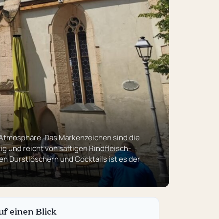
 Atmosphäre. Das Markenzeichen sind die
g und reicht von saftigen Rindfleisch-
 Durstlöschern und Cocktails ist es der
uf einen Blick