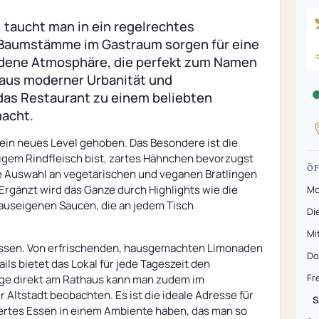
 taucht man in ein regelrechtes
n Baumstämme im Gastraum sorgen für eine
ndene Atmosphäre, die perfekt zum Namen
x aus moderner Urbanität und
as Restaurant zu einem beliebten
macht.
 ein neues Level gehoben. Das Besondere ist die
ftigem Rindfleisch bist, zartes Hähnchen bevorzugst
ÖF
die Auswahl an vegetarischen und veganen Bratlingen
 Ergänzt wird das Ganze durch Highlights wie die
Mo
auseigenen Saucen, die an jedem Tisch
Di
Mi
lassen. Von erfrischenden, hausgemachten Limonaden
Do
ils bietet das Lokal für jede Tageszeit den
Fr
Lage direkt am Rathaus kann man zudem im
Altstadt beobachten. Es ist die ideale Adresse für
S
ziertes Essen in einem Ambiente haben, das man so