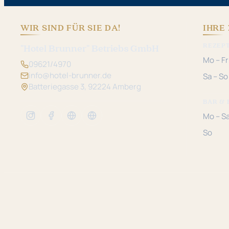
WIR SIND FÜR SIE DA!
IHRE 
REZEP
"Hotel Brunner" Betriebs GmbH
Mo – Fr
09621/4970
info@hotel-brunner.de
Sa – So
Batteriegasse 3, 92224 Amberg
BAR & 
Mo – S
So