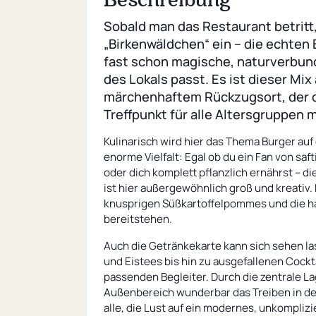
Sobald man das Restaurant betritt,
„Birkenwäldchen“ ein – die echte
fast schon magische, naturverbu
des Lokals passt. Es ist dieser Mi
märchenhaftem Rückzugsort, der d
Treffpunkt für alle Altersgruppen 
Kulinarisch wird hier das Thema Burger auf
enorme Vielfalt: Egal ob du ein Fan von sa
oder dich komplett pflanzlich ernährst – 
ist hier außergewöhnlich groß und kreativ.
knusprigen Süßkartoffelpommes und die h
bereitstehen.
Auch die Getränkekarte kann sich sehen 
und Eistees bis hin zu ausgefallenen Cockta
passenden Begleiter. Durch die zentrale 
Außenbereich wunderbar das Treiben in der 
alle, die Lust auf ein modernes, unkompli