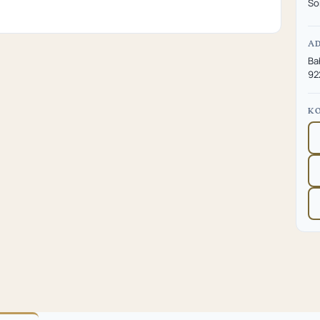
So
A
Ba
92
K