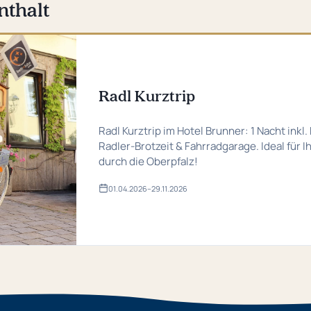
nthalt
Radl Kurztrip
Radl Kurztrip im Hotel Brunner: 1 Nacht inkl.
Radler-Brotzeit & Fahrradgarage. Ideal für I
durch die Oberpfalz!
01.​04.​2026
–
29.​11.​2026
Gültig
von
01.​
04.​
2026
bis
29.​
11.​
2026