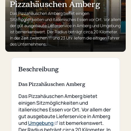
Pizzahäuschen Amberg
Das Pizzahäuschen Amberg bietet einigen
Sitzmöglichkeiten und italienisches Essen vor Ort. Vor allem
der gut ausgebaute Lieferservice in Amberg und Umgebung
ist bemerkenswert. Der Radius beträgt circa 20 Kilometer.
In der Zeit zwischen 11 und 23 Uhr liefern die eifrigen Fahrer
des Unternehmens.
Beschreibung
Das Pizzahäuschen Amberg
Das Pizzahäuschen Amberg bietet
einigen Sitzmöglichkeiten und
italienisches Essen vor Ort. Vor allem der
gut ausgebaute Lieferservice in Amberg
(öffnet
und
Umgebung
ist bemerkenswert.
externe
Der Radius beträgt circa 20 Kilometer. In