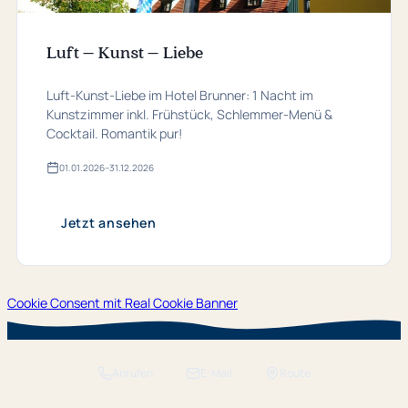
Luft – Kunst – Liebe
Luft-Kunst-Liebe im Hotel Brunner: 1 Nacht im
Kunstzimmer inkl. Frühstück, Schlemmer-Menü &
Cocktail. Romantik pur!
01.​01.​2026
–
31.​12.​2026
Gültig
von
01.​
01.​
Jetzt ansehen
2026
bis
31.​
12.​
2026
Cookie Consent mit Real Cookie Banner
Anrufen
E-Mail
Route