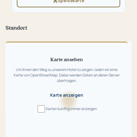
Speisekarte
(öffnet
Tab)
in
neuem
Tab)
Standort
Karte
überspringen
Karte ansehen
Um Ihnen den Weg zu unserem Hotel zu zeigen, laden wir eine
Karte von OpenStreetMap. Dabei werden Daten an deren Server
übertragen.
Karte anzeigen
Karte
Karten künftig immer anzeigen
wird
geladen
…