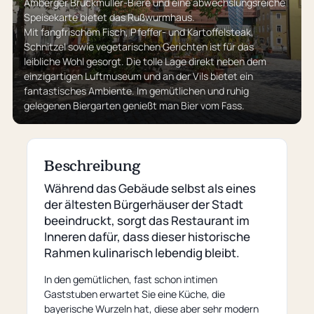
Amberger Bruckmüller-Biere und eine abwechslungsreiche
Speisekarte bietet das Rußwurmhaus.
Mit fangfrischem Fisch, Pfeffer- und Kartoffelsteak,
Schnitzel sowie vegetarischen Gerichten ist für das
leibliche Wohl gesorgt. Die tolle Lage direkt neben dem
einzigartigen Luftmuseum und an der Vils bietet ein
fantastisches Ambiente. Im gemütlichen und ruhig
gelegenen Biergarten genießt man Bier vom Fass.
Beschreibung
Während das Gebäude selbst als eines
der ältesten Bürgerhäuser der Stadt
beeindruckt, sorgt das Restaurant im
Inneren dafür, dass dieser historische
Rahmen kulinarisch lebendig bleibt.
In den gemütlichen, fast schon intimen
Gaststuben erwartet Sie eine Küche, die
bayerische Wurzeln hat, diese aber sehr modern