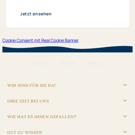
Jetzt ansehen
Cookie Consent mit Real Cookie Banner
Anrufen
E-Mail
Route
WIR SIND FÜR SIE DA!
"Hotel Brunner" Betriebs GmbH
IHRE ZEIT BEI UNS
09621/4970
REZEPTION
info@hotel-brunner.de
WIE HAT ES IHNEN GEFALLEN?
Batteriegasse 3, 92224 Amberg
Mo – Fr
06:30 – 22:30
4,8
Sa – So
07:30 – 22:30
1.834 Bewertungen
GUT ZU WISSEN