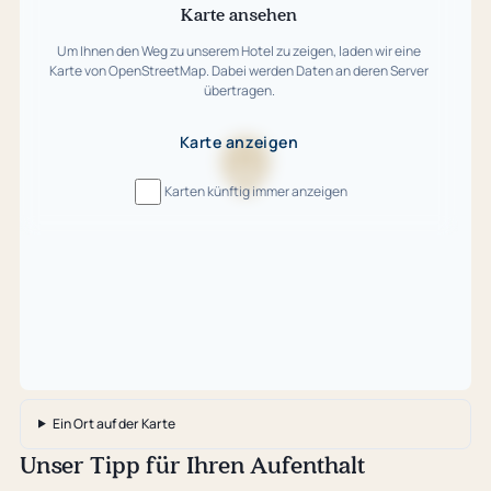
Karte ansehen
Um Ihnen den Weg zu unserem Hotel zu zeigen, laden wir eine
Karte von OpenStreetMap. Dabei werden Daten an deren Server
übertragen.
Karte anzeigen
Karte
Karten künftig immer anzeigen
wird
geladen
…
Ein Ort auf der Karte
Unser Tipp für Ihren Aufenthalt