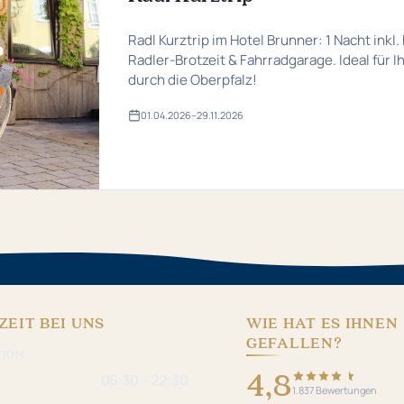
Radl Kurztrip im Hotel Brunner: 1 Nacht inkl.
Radler-Brotzeit & Fahrradgarage. Ideal für I
durch die Oberpfalz!
01.​04.​2026
–
29.​11.​2026
Gültig
von
01.​
04.​
2026
bis
29.​
11.​
2026
ZEIT BEI UNS
WIE HAT ES IHNEN
GEFALLEN?
TION
4,8
06:30 – 22:30
1.837 Bewertungen