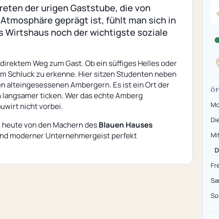
eten der urigen Gaststube, die von
Atmosphäre geprägt ist, fühlt man sich in
as Wirtshaus noch der wichtigste soziale
direktem Weg zum Gast. Ob ein süffiges Helles oder
edem Schluck zu erkenne. Hier sitzen Studenten neben
n alteingesessenen Ambergern. Es ist ein Ort der
ÖF
 langsamer ticken. Wer das echte Amberg
Mo
wirt nicht vorbei.
Di
 heute von den Machern des
Blauen Hauses
 und moderner Unternehmergeist perfekt
Mi
D
Fr
Sa
So