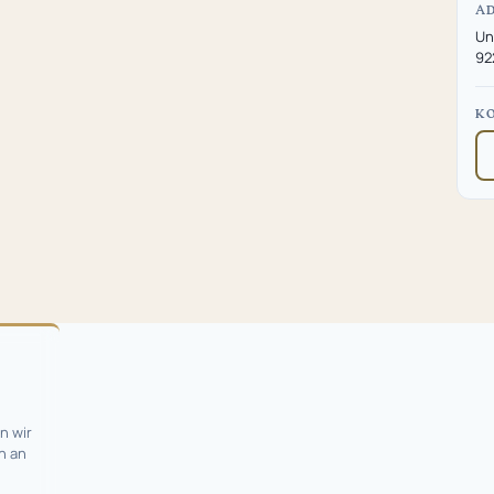
A
Un
92
K
n wir
n an