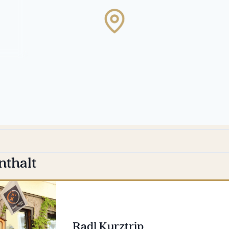
Karte
wird
geladen
…
nthalt
Radl Kurztrip