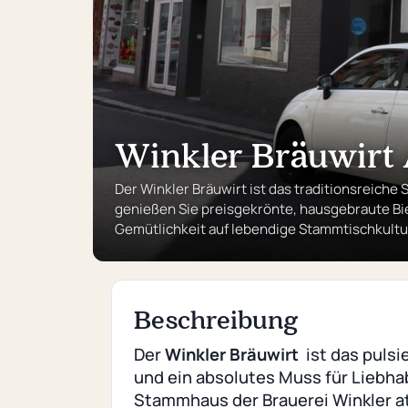
Winkler Bräuwirt
Der Winkler Bräuwirt ist das traditionsreiche
genießen Sie preisgekrönte, hausgebraute Bie
Gemütlichkeit auf lebendige Stammtischkultu
Beschreibung
Der
Winkler Bräuwirt
ist das pulsi
und ein absolutes Muss für Liebha
Stammhaus der Brauerei Winkler 