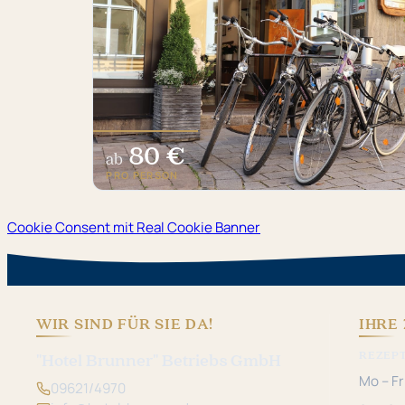
80 €
ab
PRO PERSON
Cookie Consent mit Real Cookie Banner
WIR SIND FÜR SIE DA!
IHRE 
REZEP
"Hotel Brunner" Betriebs GmbH
Mo – Fr
09621/4970