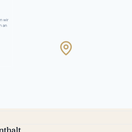
n wir
n an
Karte
wird
geladen
…
nthalt