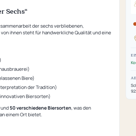
er Sechs“
Zusammenarbeit der sechs verbliebenen,
 von ihnen steht für handwerkliche Qualität und eine
)
EI
)
Ko
thausbrauerei)
elassenen Biere)
A
Sc
terpretation der Tradition)
92
innovativen Biersorten)
 rund
50 verschiedene Biersorten
, was den
an einem Ort bietet.