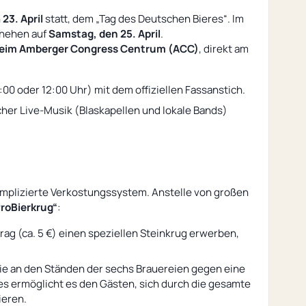
n
23. April
statt, dem „Tag des Deutschen Bieres“. Im
chehen auf
Samstag, den 25. April
.
beim Amberger Congress Centrum (ACC)
, direkt am
1:00 oder 12:00 Uhr) mit dem offiziellen Fassanstich.
cher Live-Musik (Blaskapellen und lokale Bands)
omplizierte Verkostungssystem. Anstelle von großen
roBierkrug“
:
ag (ca. 5 €) einen speziellen Steinkrug erwerben,
die an den Ständen der sechs Brauereien gegen eine
es ermöglicht es den Gästen, sich durch die gesamte
ieren.