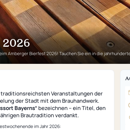
t 2026
im Amberger Bierfest 2026! Tauchen Sie ein in die jahrhundertea
A
r traditionsreichsten Veranstaltungen der
rzelung der Stadt mit dem Brauhandwerk.
ssort Bayerns“
bezeichnen – ein Titel, den
jährigen Brautradition verdankt.
 Festwochenende im Jahr 2026: