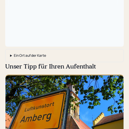
geladen
…
Ein Ort auf der Karte
Unser Tipp für Ihren Aufenthalt