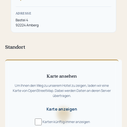
ADRESSE
Bastei 4
92224 Amberg
Standort
Karte
überspringen
Karte ansehen
Um Ihnen den Weg zu unserem Hotel zu zeigen, laden wir eine
Karte von OpenStreetMap. Dabei werden Daten an deren Server
übertragen.
Karte anzeigen
Karte
Karten künftig immer anzeigen
wird