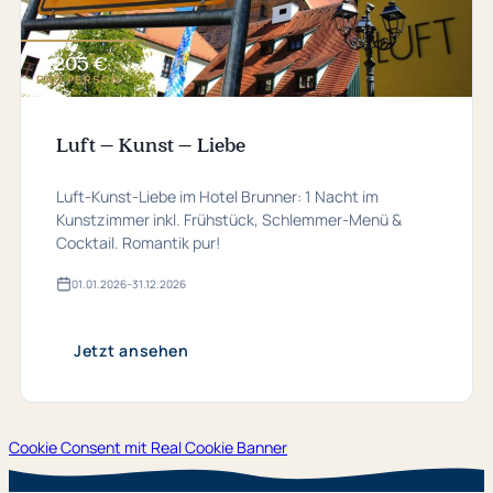
205 €
ab
PRO PERSON
Luft – Kunst – Liebe
Luft-Kunst-Liebe im Hotel Brunner: 1 Nacht im
Kunstzimmer inkl. Frühstück, Schlemmer-Menü &
Cocktail. Romantik pur!
01.​01.​2026
–
31.​12.​2026
Gültig
von
01.​
01.​
Jetzt ansehen
2026
bis
31.​
12.​
2026
Cookie Consent mit Real Cookie Banner