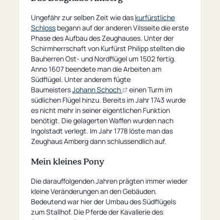
Ungefähr zur selben Zeit wie das
kurfürstliche
Schloss
begann auf der anderen Vilsseite die erste
Phase des Aufbau des Zeughauses. Unter der
Schirmherrschaft von Kurfürst Philipp stellten die
Bauherren Ost- und Nordflügel um 1502 fertig.
Anno 1607 beendete man die Arbeiten am
Südflügel. Unter anderem fügte
(öffnet
Baumeisters
Johann Schoch
einen Turm im
externe
südlichen Flügel hinzu. Bereits im Jahr 1743 wurde
Seite)
es nicht mehr in seiner eigentlichen Funktion
benötigt. Die gelagerten Waffen wurden nach
Ingolstadt verlegt. Im Jahr 1778 löste man das
Zeughaus Amberg dann schlussendlich auf.
Mein kleines Pony
Die darauffolgenden Jahren prägten immer wieder
kleine Veränderungen an den Gebäuden.
Bedeutend war hier der Umbau des Südflügels
zum Stallhof. Die Pferde der Kavallerie des