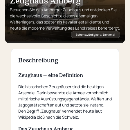
Zeughaus Amberg
Besuchen Sie das Amberger Zeughaus und entdecken Sie
die wechselvolle Geschichte dieses ehemaligen
Waffenlagers, das später als Kavalleriestall diente und
heute die moderne Verwaltung des Landkreises beherbergt.
Sehenswürdigkeit / Denkmal
Beschreibung
Zeughaus – eine Definition
Die historischen Zeughäuser sind die heutigen
Arsenale. Darin bewahrte die Armee vornehmlich
militärische Ausrüstungsgegenstände, Waffen und
Jagdgerätschaften auf und setzte sie instand.
Den Begriff „Zeughaus“ verwendet heute laut
Wikipedia bloß nach die Schweiz.
Das Zeughaus Amberg