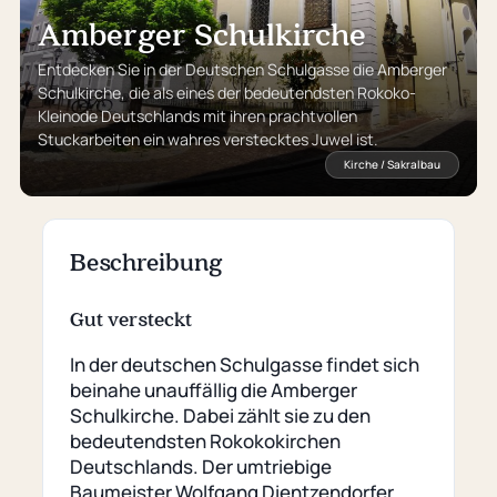
Amberger Schulkirche
Entdecken Sie in der Deutschen Schulgasse die Amberger
Schulkirche, die als eines der bedeutendsten Rokoko-
Kleinode Deutschlands mit ihren prachtvollen
Stuckarbeiten ein wahres verstecktes Juwel ist.
Kirche / Sakralbau
Beschreibung
Gut versteckt
In der deutschen Schulgasse findet sich
beinahe unauffällig die Amberger
Schulkirche. Dabei zählt sie zu den
bedeutendsten Rokokokirchen
Deutschlands. Der umtriebige
Baumeister Wolfgang Dientzendorfer