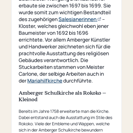
erbaute sie zwischen 1697 bis 1699. Sie
wurde somit zum wichtigen Bestandteil
(öffnet
des zugehörigen
Salesianerinnen
–
externe
Kloster, welches gleichwohl eben jener
Seite)
Baumeister von 1692 bis 1696
errichtete. Vor allem Amberger Künstler
und Handwerker zeichneten sich für die
prachtvolle Ausstattung des religiösen
Gebäudes verantwortlich. Die
Stuckarbeiten stammen von Meister
Carlone, der selbige Arbeiten auch in
der
Mariahilfkirche
durchführte.
Amberger Schulkirche als Rokoko –
Kleinod
Bereits im Jahre 1758 erweiterte man die Kirche.
Dabei entstand auch die Ausstattung im Stile des
Rokoko. Viele der Embleme und Wappen, welche
sich in der Amberger Schulkirche bewundern