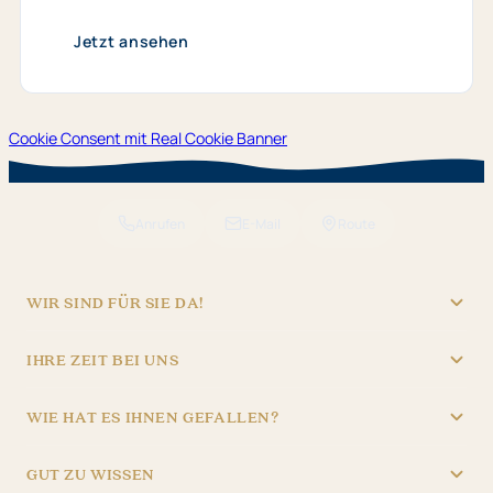
Jetzt ansehen
Cookie Consent mit Real Cookie Banner
Anrufen
E-Mail
Route
WIR SIND FÜR SIE DA!
"Hotel Brunner" Betriebs GmbH
IHRE ZEIT BEI UNS
09621/4970
REZEPTION
info@hotel-brunner.de
WIE HAT ES IHNEN GEFALLEN?
Batteriegasse 3, 92224 Amberg
Mo – Fr
06:30 – 22:30
4,8
Sa – So
07:30 – 22:30
1.837 Bewertungen
GUT ZU WISSEN