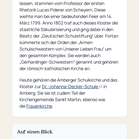
lassen, stammen vom Professor der ersten
Rhetorik Lucas Piderer von Scheyern. Diese
weihte man bei einer bedeutenden Feier am 14.
März 1799. Anno 1802 traf auch dieses Kloster die
staatliche Säkularisierung und ging dabei in den
Besitz der „Deutschen Schulstiftung“ über. Fortan
kümmerte sich der Orden der „Armen
Schulschwestern von Unserer Lieben Frau“ um
den gesamten Komplex. Sie werden auch
„Gerhardinger-Schwestern“ genannt und gehören
der römisch-katholischen Kirche an.
Heute gehören die Amberger Schulkirche und das
(öffnet
Kloster zur
Dr.-Johanna-Decker-Schule
in
externe
Amberg. Sie sie ist zudem Teil der
Seite)
Kirchengemeinde Sankt Martin, ebenso wie
die
Frauenkirche
.
Auf einen Blick