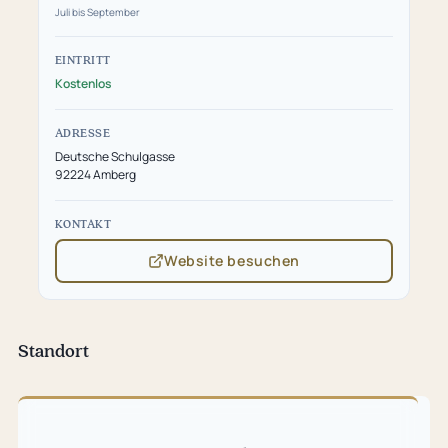
Juli bis September
EINTRITT
Kostenlos
ADRESSE
Deutsche Schulgasse
92224 Amberg
KONTAKT
Website besuchen
(öffnet
in
neuem
Tab)
Standort
Karte
überspringen