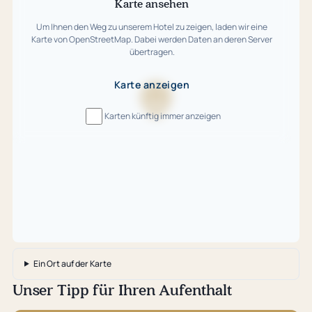
Karte ansehen
Um Ihnen den Weg zu unserem Hotel zu zeigen, laden wir eine
Karte von OpenStreetMap. Dabei werden Daten an deren Server
übertragen.
Karte anzeigen
Karte
Karten künftig immer anzeigen
wird
geladen
…
Ein Ort auf der Karte
Unser Tipp für Ihren Aufenthalt