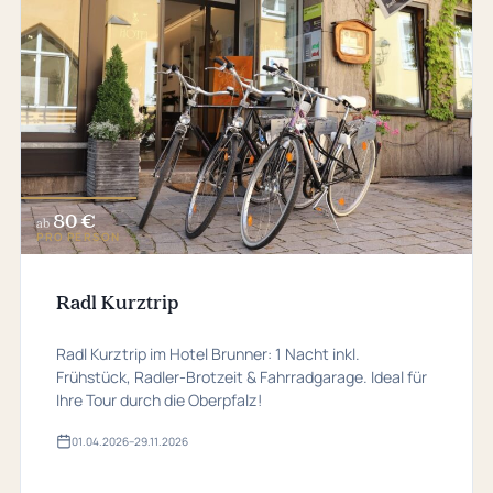
80 €
ab
PRO PERSON
Radl Kurztrip
Radl Kurztrip im Hotel Brunner: 1 Nacht inkl.
Frühstück, Radler-Brotzeit & Fahrradgarage. Ideal für
Ihre Tour durch die Oberpfalz!
01.​04.​2026
–
29.​11.​2026
Gültig
von
01.​