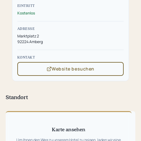
EINTRITT
Kostenlos
ADRESSE
Marktplatz 2
92224 Amberg
KONTAKT
Website besuchen
(öffnet
in
neuem
Tab)
Standort
Karte
überspringen
Karte ansehen
Um Ihnen den Weg zu unserem Hotel zu zeigen, laden wir eine