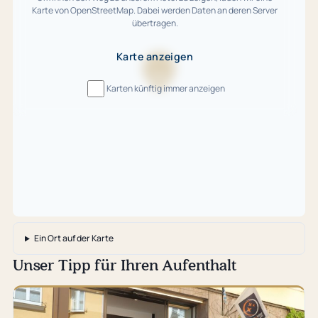
Karte von OpenStreetMap. Dabei werden Daten an deren Server
übertragen.
Karte anzeigen
Karte
Karten künftig immer anzeigen
wird
geladen
…
Ein Ort auf der Karte
Unser Tipp für Ihren Aufenthalt