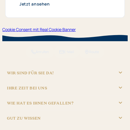
04.​
Jetzt ansehen
2026
bis
29.​
11.​
2026
Cookie Consent mit Real Cookie Banner
Anrufen
E-Mail
Route
WIR SIND FÜR SIE DA!
"Hotel Brunner" Betriebs GmbH
IHRE ZEIT BEI UNS
09621/4970
REZEPTION
info@hotel-brunner.de
WIE HAT ES IHNEN GEFALLEN?
Batteriegasse 3, 92224 Amberg
Mo – Fr
06:30 – 22:30
4,8
Sa – So
07:30 – 22:30
1.837 Bewertungen
GUT ZU WISSEN
iiQ Check
BAR & BISTRO
AGB