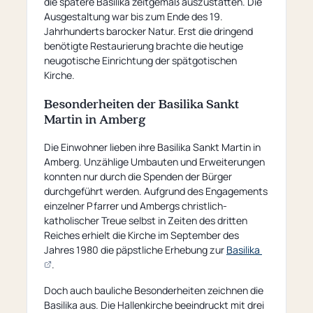
die spätere Basilika zeitgemäß auszustatten. Die
Ausgestaltung war bis zum Ende des 19.
Jahrhunderts barocker Natur. Erst die dringend
benötigte Restaurierung brachte die heutige
neugotische Einrichtung der spätgotischen
Kirche.
Besonderheiten der Basilika Sankt
Martin in Amberg
Die Einwohner lieben ihre Basilika Sankt Martin in
Amberg. Unzählige Umbauten und Erweiterungen
konnten nur durch die Spenden der Bürger
durchgeführt werden. Aufgrund des Engagements
einzelner Pfarrer und Ambergs christlich-
katholischer Treue selbst in Zeiten des dritten
Reiches erhielt die Kirche im September des
Jahres 1980 die päpstliche Erhebung zur
Basilika
(öffnet
.
externe
Doch auch bauliche Besonderheiten zeichnen die
Seite)
Basilika aus. Die Hallenkirche beeindruckt mit drei