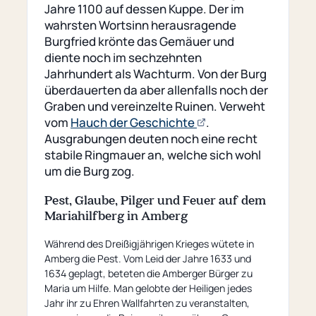
Jahre 1100 auf dessen Kuppe. Der im
wahrsten Wortsinn herausragende
Burgfried krönte das Gemäuer und
diente noch im sechzehnten
Jahrhundert als Wachturm. Von der Burg
überdauerten da aber allenfalls noch der
Graben und vereinzelte Ruinen. Verweht
(öffnet
vom
Hauch der Geschichte
.
externe
Ausgrabungen deuten noch eine recht
Seite)
stabile Ringmauer an, welche sich wohl
um die Burg zog.
Pest, Glaube, Pilger und Feuer auf dem
Mariahilfberg in Amberg
Während des Dreißigjährigen Krieges wütete in
Amberg die Pest. Vom Leid der Jahre 1633 und
1634 geplagt, beteten die Amberger Bürger zu
Maria um Hilfe. Man gelobte der Heiligen jedes
Jahr ihr zu Ehren Wallfahrten zu veranstalten,