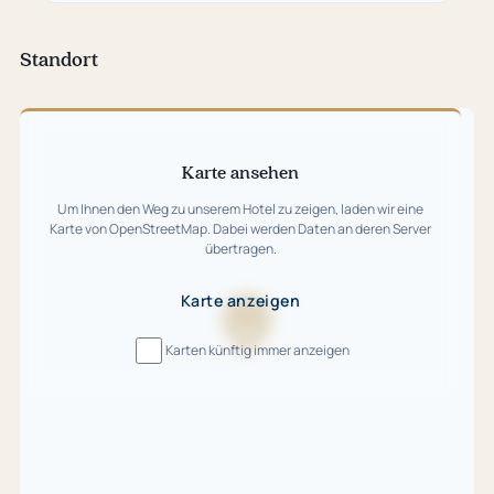
neuem
Tab)
Standort
Karte
überspringen
Karte ansehen
Um Ihnen den Weg zu unserem Hotel zu zeigen, laden wir eine
Karte von OpenStreetMap. Dabei werden Daten an deren Server
übertragen.
Karte anzeigen
Karte
Karten künftig immer anzeigen
wird
geladen
…