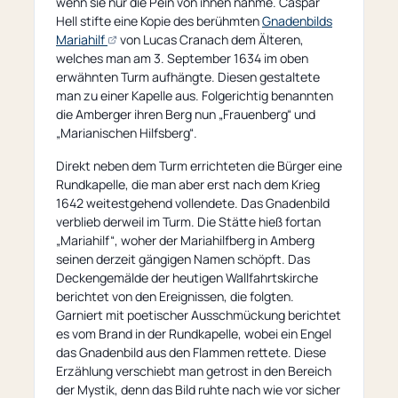
wenn sie nur die Pein von ihnen nähme. Caspar
Hell stifte eine Kopie des berühmten
Gnadenbilds
(öffnet
Mariahilf
von Lucas Cranach dem Älteren,
externe
welches man am 3. September 1634 im oben
Seite)
erwähnten Turm aufhängte. Diesen gestaltete
man zu einer Kapelle aus. Folgerichtig benannten
die Amberger ihren Berg nun „Frauenberg“ und
„Marianischen Hilfsberg“.
Direkt neben dem Turm errichteten die Bürger eine
Rundkapelle, die man aber erst nach dem Krieg
1642 weitestgehend vollendete. Das Gnadenbild
verblieb derweil im Turm. Die Stätte hieß fortan
„Mariahilf“, woher der Mariahilfberg in Amberg
seinen derzeit gängigen Namen schöpft. Das
Deckengemälde der heutigen Wallfahrtskirche
berichtet von den Ereignissen, die folgten.
Garniert mit poetischer Ausschmückung berichtet
es vom Brand in der Rundkapelle, wobei ein Engel
das Gnadenbild aus den Flammen rettete. Diese
Erzählung verschiebt man getrost in den Bereich
der Mystik, denn das Bild ruhte nach wie vor sicher