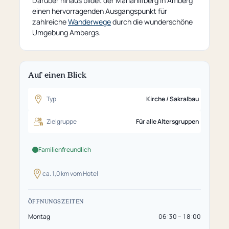
Darüber hinaus bildet der Mariahilfberg in Amberg
einen hervorragenden Ausgangspunkt für
zahlreiche
Wanderwege
durch die wunderschöne
Umgebung Ambergs.
Auf einen Blick
Typ
Kirche / Sakralbau
Zielgruppe
Für alle Altersgruppen
Familienfreundlich
ca. 1,0 km vom Hotel
ÖFFNUNGSZEITEN
Montag
06:30 – 18:00