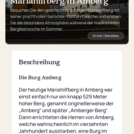
Mariahilfberg in Amberg
Besuchen Sie den geschichtsträchtigen Mariahilfberg mit
seiner prachtvollen barocken Wallfahrtskirche und erleben
Sie die besondere Atmosphäre während der traditionellen
Bergfestwoche im Sommer.
Kirche / Sakralbau
Beschreibung
Die Burg Amberg
Der heutige Mariahilfberg in Amberg war
einst einfach nur ein knapp 529 Meter
hoher Berg, genannt originellerweise der
„Amberg“ und später „Amberger Berg“.
Dann errichteten die Herren von Amberg,
welche wahrscheinlich im vierzehnten
Jahrhundert ausstarben, eine Burg im