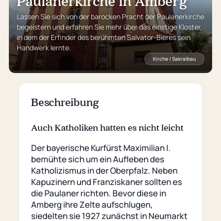
Paulanerkirche in Amberg
Lassen Sie sich von der barocken Pracht der Paulanerkirche
begeistern und erfahren Sie mehr über das einstige Kloster,
in dem der Erfinder des berühmten Salvator-Bieres sein
Handwerk lernte.
Kirche / Sakralbau
Beschreibung
Auch Katholiken hatten es nicht leicht
Der bayerische Kurfürst Maximilian I.
bemühte sich um ein Aufleben des
Katholizismus in der Oberpfalz. Neben
Kapuzinern und Franziskaner sollten es
die Paulaner richten. Bevor diese in
Amberg ihre Zelte aufschlugen,
siedelten sie 1927 zunächst in Neumarkt