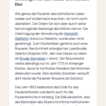
Bier
Wie genau die Paulaner das katholische Leben
wieder auf Vordermann brachten, ist nicht recht
überliefert. Der Orden tat sich aber durch seine
hervorragende Seelsorge des Militärs hervor. Die
Übertragung der Verwaltung der
Mariahilf-
Wallfahrt
stand zur Debatte, wurde aber nicht
genehmigt. Zum Klosterleben gehörte auch eine
Brauerei. Berühmtheit erlangte hier Laienbruder
Valentin Stephan Still , den man heute vor allem
(öffnet
als
Bruder Barnabas
kennt. Der Braumeister
externe
weilte allerdings nur im Jahr 1773 im Amberger
Seite)
Kloster, bevor er ins Kloster Neudeck bei München
abberufen wurde. Sein dunkles Starkbier verkauft
dort heute die Paulaner-Brauerei als Salvator.
Das Jahr 1803 bedeutete das Ende für das
Paulanerkloster und damit auch für die
Paulanerkirche in Amberg. Die Säkularisation, also
das Bestreben des Staats kirchliche Institutionen