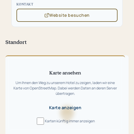
KONTAKT
Website besuchen
(öffnet
in
neuem
Tab)
Standort
Karte
überspringen
Karte ansehen
Um Ihnen den Weg zu unserem Hotel zu zeigen, laden wir eine
Karte von OpenStreetMap. Dabei werden Daten an deren Server
übertragen.
Karte anzeigen
Karte
Karten künftig immer anzeigen
wird
geladen