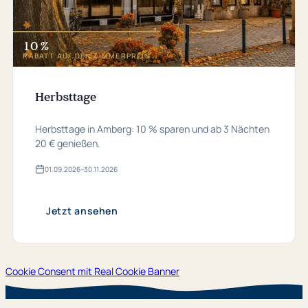
10 %
RABATT AUF DEN ZIMMERPREIS
Herbsttage
Herbsttage in Amberg: 10 % sparen und ab 3 Nächten
20 € genießen.
01.​09.​2026
–
30.​11.​2026
Gültig
von
01.​
09.​
Jetzt ansehen
2026
bis
30.​
11.​
2026
Cookie Consent mit Real Cookie Banner