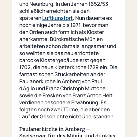
und Neunburg. In den Jahren 1652/53
schließlich erreichten sie den
späteren
Luftkunstort
. Nun dauerte es
noch einige Jahre bis 1971, bevor man
den Orden auch förmlich als Kloster
anerkannte. Bürokratische Mühlen
arbeiteten schon damals langsamer und
so weihten sie das neu errichtete
barocke Klostergebäude erst gegen
1702, die neue Klosterkirche 1729 ein. Die
fantastischen Stuckarbeiten an der
Paulanerkirche in Amberg von Paul
d’Agilo und Franz Christoph Muttone
sowie die Fresken von Franz Anton Helt
verdienen besondere Erwähnung. Es
folgten noch zwei Türme, die aber den
Lauf der Geschichte nicht überstanden.
Paulanerkirche in Amberg –
Seelsorger für das Militär und dunkles