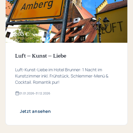
205 €
ab
PRO PERSON
Luft – Kunst – Liebe
Luft-Kunst-Liebe im Hotel Brunner: 1 Nacht im
Kunstzimmer inkl. Frühstück, Schlemmer-Menü &
Cocktail. Romantik pur!
01.​01.​2026
–
31.​12.​2026
Gültig
von
01.​
01.​
Jetzt ansehen
2026
bis
31.​
12.​
2026