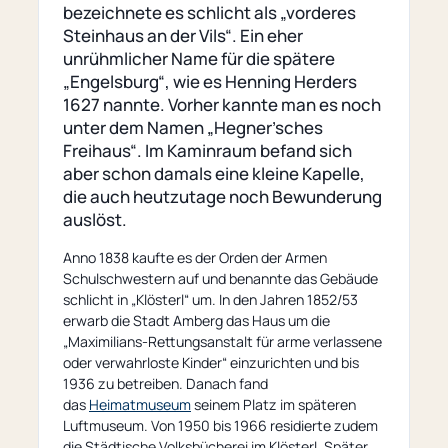
bezeichnete es schlicht als „vorderes
Steinhaus an der Vils“. Ein eher
unrühmlicher Name für die spätere
„Engelsburg“, wie es Henning Herders
1627 nannte. Vorher kannte man es noch
unter dem Namen „Hegner’sches
Freihaus“. Im Kaminraum befand sich
aber schon damals eine kleine Kapelle,
die auch heutzutage noch Bewunderung
auslöst.
Anno 1838 kaufte es der Orden der Armen
Schulschwestern auf und benannte das Gebäude
schlicht in „Klösterl“ um. In den Jahren 1852/53
erwarb die Stadt Amberg das Haus um die
„Maximilians-Rettungsanstalt für arme verlassene
oder verwahrloste Kinder“ einzurichten und bis
1936 zu betreiben. Danach fand
das
Heimatmuseum
seinem Platz im späteren
Luftmuseum. Von 1950 bis 1966 residierte zudem
die Städtische Volksbücherei im Klösterl. Später