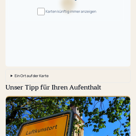
Karte
Karten künftig immer anzeigen
wird
geladen
…
Ein Ort auf der Karte
Unser Tipp für Ihren Aufenthalt