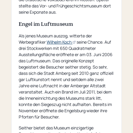
stellte das Vor- und Frühgeschichtsmuseum dort
seine Exponate aus.
Engel im Luftmuseum
Als jenes Museum auszog, witterte der
(öffnet
Werbegrafiker
Wilhelm Koch
seine Chance. Auf
externe
drei Stockwerken mit 650 Quadratmeter
Seite)
Ausstellungsfläche eröffnete er am 03. Juni 2006
das Luftmuseum. Das originelle Konzept
begeistert die Besucher seither stetig. So sehr,
dass sich die Stadt Amberg seit 2010 ganz offiziell
gar Luftkunstort nennt und seitdem alle zwei
Jahre eine Luftnacht in der Amberger Altstadt
veranstaltet. Auch ein Brand im Juli 2011, bei dem
die Inneneinrichtung des Museums stark litt,
konnte den Siegeszug nicht aufhalten. Bereits im
November eröffnete die Engelsburg wieder ihre
Pforten für Besucher.
Seither bietet das Museum einzigartige