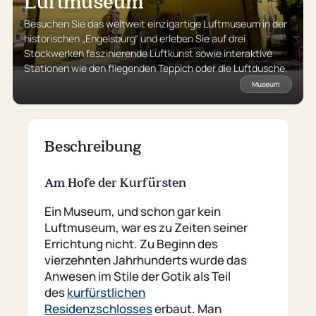
Luftmuseum
Besuchen Sie das weltweit einzigartige Luftmuseum in der
historischen „Engelsburg“ und erleben Sie auf drei
Stockwerken faszinierende Luftkunst sowie interaktive
Stationen wie den fliegenden Teppich oder die Luftdusche.
Museum
Beschreibung
Am Hofe der Kurfürsten
Ein Museum, und schon gar kein
Luftmuseum, war es zu Zeiten seiner
Errichtung nicht. Zu Beginn des
vierzehnten Jahrhunderts wurde das
Anwesen im Stile der Gotik als Teil
des
kurfürstlichen
Residenzschlosses
erbaut. Man