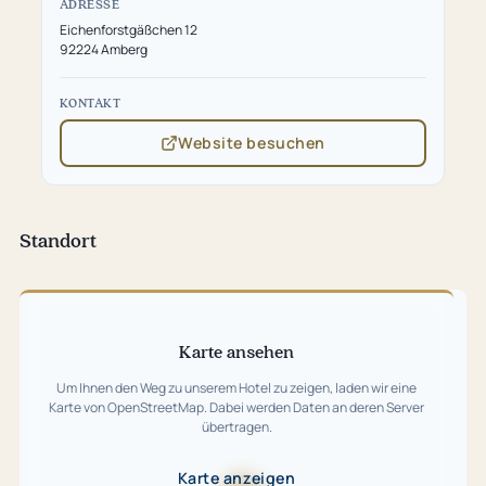
ADRESSE
Eichenforstgäßchen 12
92224 Amberg
KONTAKT
Website besuchen
(öffnet
in
neuem
Tab)
Standort
Karte
überspringen
Karte ansehen
Um Ihnen den Weg zu unserem Hotel zu zeigen, laden wir eine
Karte von OpenStreetMap. Dabei werden Daten an deren Server
übertragen.
Karte anzeigen