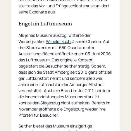
stellte das Vor- und Frühgeschichtsmuseum dort
seine Exponate aus.
Engel im Luftmuseum
Als jenes Museum auszog, witterte der
(öffnet
Werbegrafiker
Wilhelm Koch
seine Chance. Auf
externe
drei Stockwerken mit 650 Quadratmeter
Seite)
Ausstellungsfläche eröffnete er am 03. Juni 2006
das Luftmuseum. Das originelle Konzept
begeistert die Besucher seither stetig. So sehr,
dass sich die Stadt Amberg seit 2010 ganz offiziell
gar Luftkunstort nennt und seitdem alle zwei
Jahre eine Luftnacht in der Amberger Altstadt
veranstaltet. Auch ein Brand im Juli 2011, bei dem
die Inneneinrichtung des Museums stark litt,
konnte den Siegeszug nicht aufhalten. Bereits im
November eröffnete die Engelsburg wieder ihre
Pforten für Besucher.
Seither bietet das Museum einzigartige