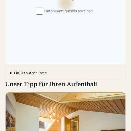
Karte
Karten künftig immer anzeigen
wird
geladen
…
Ein Ort auf der Karte
Unser Tipp für Ihren Aufenthalt