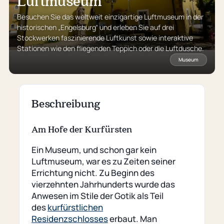
Luftmuseum
Besuchen Sie das weltweit einzigartige Luftmuseum in der
historischen „Engelsburg“ und erleben Sie auf drei
Stockwerken faszinierende Luftkunst sowie interaktive
Stationen wie den fliegenden Teppich oder die Luftdusche.
Museum
Beschreibung
Am Hofe der Kurfürsten
Ein Museum, und schon gar kein
Luftmuseum, war es zu Zeiten seiner
Errichtung nicht. Zu Beginn des
vierzehnten Jahrhunderts wurde das
Anwesen im Stile der Gotik als Teil
des
kurfürstlichen
Residenzschlosses
erbaut. Man