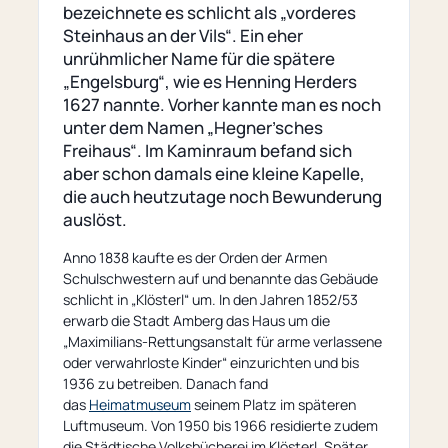
bezeichnete es schlicht als „vorderes
Steinhaus an der Vils“. Ein eher
unrühmlicher Name für die spätere
„Engelsburg“, wie es Henning Herders
1627 nannte. Vorher kannte man es noch
unter dem Namen „Hegner’sches
Freihaus“. Im Kaminraum befand sich
aber schon damals eine kleine Kapelle,
die auch heutzutage noch Bewunderung
auslöst.
Anno 1838 kaufte es der Orden der Armen
Schulschwestern auf und benannte das Gebäude
schlicht in „Klösterl“ um. In den Jahren 1852/53
erwarb die Stadt Amberg das Haus um die
„Maximilians-Rettungsanstalt für arme verlassene
oder verwahrloste Kinder“ einzurichten und bis
1936 zu betreiben. Danach fand
das
Heimatmuseum
seinem Platz im späteren
Luftmuseum. Von 1950 bis 1966 residierte zudem
die Städtische Volksbücherei im Klösterl. Später