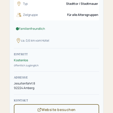
Typ
Stadttor / Stadtmauer
Zielgruppe
Für alle Altersgruppen
Familienfreundlich
ca. 0,6 km vom Hotel
EINTRITT
Kostenlos
öffentlich zugänglich
ADRESSE
Jesuitenfahrt 8
92224 Amberg
KONTAKT
Website besuchen
(öffnet