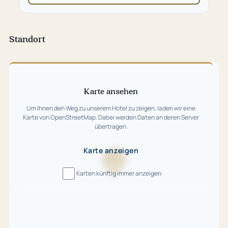
in
neuem
Tab)
Standort
Karte
überspringen
Karte ansehen
Um Ihnen den Weg zu unserem Hotel zu zeigen, laden wir eine
Karte von OpenStreetMap. Dabei werden Daten an deren Server
übertragen.
Karte anzeigen
Karte
Karten künftig immer anzeigen
wird
geladen
…