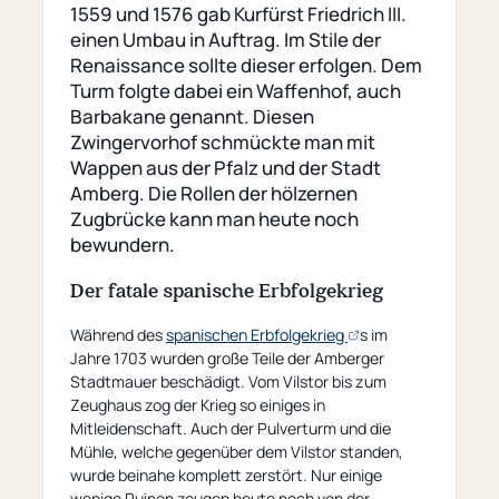
1559 und 1576 gab Kurfürst Friedrich III.
einen Umbau in Auftrag. Im Stile der
Renaissance sollte dieser erfolgen. Dem
Turm folgte dabei ein Waffenhof, auch
Barbakane genannt. Diesen
Zwingervorhof schmückte man mit
Wappen aus der Pfalz und der Stadt
Amberg. Die Rollen der hölzernen
Zugbrücke kann man heute noch
bewundern.
Der fatale spanische Erbfolgekrieg
(öffnet
Während des
spanischen Erbfolgekrieg
s im
externe
Jahre 1703 wurden große Teile der Amberger
Seite)
Stadtmauer beschädigt. Vom Vilstor bis zum
Zeughaus zog der Krieg so einiges in
Mitleidenschaft. Auch der Pulverturm und die
Mühle, welche gegenüber dem Vilstor standen,
wurde beinahe komplett zerstört. Nur einige
wenige Ruinen zeugen heute noch von der