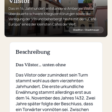
Vilstor
Das im 14. Jahrhundert entstandene Amberger Vilstor
überdauerte schwere Kriegszerstörungen sowie die
Verlegung der Vils und beherbergt heute mit dem „Café
Europa“ eines der kleinsten Cafés der Welt.
Stadttor / Stadtmauer
Beschreibung
Das Vilstor… unten ohne
Das Vilstor oder zumindest sein Turm
stammt wohl aus dem vierzehnten
Jahrhundert. Die erste urkundliche
Erwähnung stammt allerdings erst aus
dem 14. November des Jahres 1432. Zwei
Jahre später folgte der Beschluss, dass
ein Torwärter vonnöten sei. Zwischen