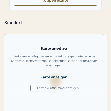
Speisekarte
(öffnet
Tab)
in
neuem
Tab)
Standort
Karte
überspringen
Karte ansehen
Um Ihnen den Weg zu unserem Hotel zu zeigen, laden wir eine
Karte von OpenStreetMap. Dabei werden Daten an deren Server
übertragen.
Karte anzeigen
Karte
Karten künftig immer anzeigen
wird
geladen
…