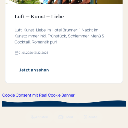
Luft – Kunst – Liebe
Luft-Kunst-Liebe im Hotel Brunner: 1 Nacht im
Kunstzimmer inkl. Frühstück, Schlemmer-Menü &
Cocktail. Romantik pur!
01.​01.​2026
–
31.​12.​2026
Gültig
von
01.​
01.​
Jetzt ansehen
2026
bis
31.​
12.​
2026
Cookie Consent mit Real Cookie Banner
Anrufen
E-Mail
Route