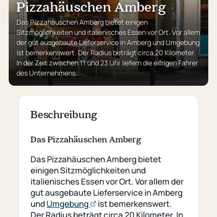
Pizzahäuschen Amberg
Das Pizzahäuschen Amberg bietet einigen
Sitzmöglichkeiten und italienisches Essen vor Ort. Vor allem
der gut ausgebaute Lieferservice in Amberg und Umgebung
ist bemerkenswert. Der Radius beträgt circa 20 Kilometer.
In der Zeit zwischen 11 und 23 Uhr liefern die eifrigen Fahrer
des Unternehmens.
Beschreibung
Das Pizzahäuschen Amberg
Das Pizzahäuschen Amberg bietet
einigen Sitzmöglichkeiten und
italienisches Essen vor Ort. Vor allem der
gut ausgebaute Lieferservice in Amberg
(öffnet
und
Umgebung
ist bemerkenswert.
externe
Der Radius beträgt circa 20 Kilometer. In