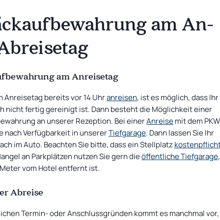
äckaufbewahrung am An-
Schlafen mit Musik
Einzelzimmer
AKTUELLES ANGEBOT
Schlafen mit Musik: Bust & Rust
10 %
Rabatt auf den Zimmerpreis
ab
69
€
Abreisetag
fbewahrung am Anreisetag
 Anreisetag bereits vor 14 Uhr
anreisen
, ist es möglich, dass Ihr
 nicht fertig gereinigt ist. Dann besteht die Möglichkeit einer
ewahrung an unserer Rezeption. Bei einer
Anreise
mit dem PKW
je nach Verfügbarkeit in unserer
Tiefgarage
. Dann lassen Sie Ihr
ach im Auto. Beachten Sie bitte, dass ein Stellplatz
kostenpflich
angel an Parkplätzen nutzen Sie gern die
öffentliche Tiefgarage
Meter vom Hotel entfernt ist.
er Abreise
lichen Termin- oder Anschlussgründen kommt es manchmal vor,