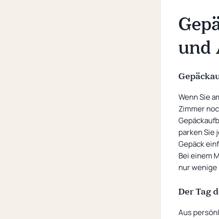
Messehotel
Gep
Nachhaltigkeit
und 
Fragen und Antworten
Gepäckau
Wenn Sie am
Zimmer noch
Gepäckaufb
parken Sie 
Gepäck einf
Bei einem M
nur wenige 
Der Tag d
Aus persön