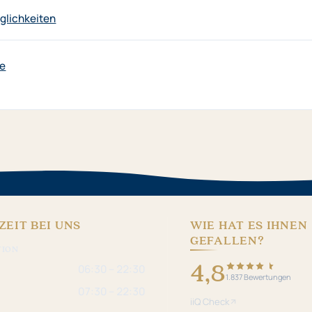
lichkeiten
e
ZEIT BEI UNS
WIE HAT ES IHNEN
GEFALLEN?
TION
4,8
06:30 – 22:30
1.837 Bewertungen
07:30 – 22:30
iiQ Check