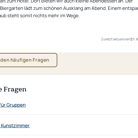
ft zum Hotel. Dort bieten wir auch kleine Abendessen an. Der
 Biergarten lädt zum schönen Ausklang am Abend. Einem entsp
aub steht somit nichts mehr im Wege.
Zuletzt aktualisiert
21. 
 den häufigen Fragen
e Fragen
für Gruppen
r Kunstzimmer