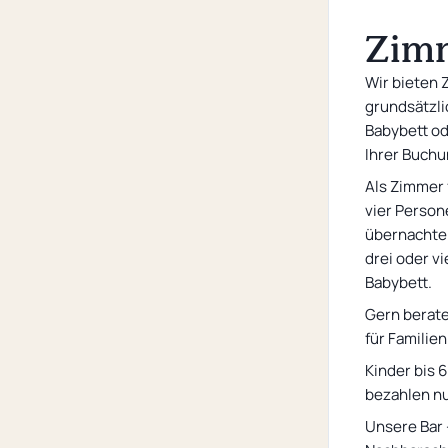
Messehotel
Zimm
Nachhaltigkeit
Wir bieten 
Fragen und Antworten
grundsätzli
Babybett ode
Ihrer Buchu
Als Zimmer 
vier Person
übernachtend
drei oder vi
Babybett.
Gern berate
für Familien
Kinder bis 
bezahlen nu
Unsere Bar 