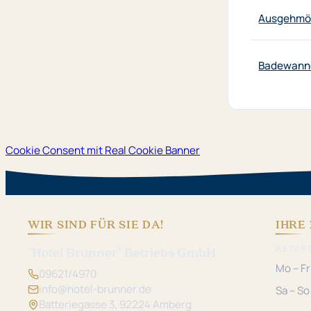
Ausgehmög
Badewann
Cookie Consent mit Real Cookie Banner
WIR SIND FÜR SIE DA!
IHRE 
REZEP
"Hotel Brunner" Betriebs GmbH
Mo – Fr
09621/4970
info@hotel-brunner.de
Sa – So
Batteriegasse 3, 92224 Amberg