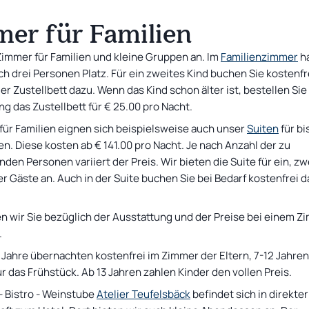
AKTUELLES ANGEBOT
er für Familien
Schlafen mit Musik
Schlafen mit Musik: Jana & Peter - Herzen im
Einzelzimmer
Dreivierteltakt
10 %
Rabatt auf den Zimmerpreis
ab
69
€
Zimmer für Familien und kleine Gruppen an. Im
Familienzimmer
h
ch drei Personen Platz. Für ein zweites Kind buchen Sie kostenfr
r Zustellbett dazu. Wenn das Kind schon älter ist, bestellen Sie
ng das Zustellbett für € 25.00 pro Nacht.
für Familien eignen sich beispielsweise auch unser
Suiten
für bi
en. Diese kosten ab € 141.00 pro Nacht. Je nach Anzahl der zu
en Personen variiert der Preis. Wir bieten die Suite für ein, zw
er Gäste an. Auch in der Suite buchen Sie bei Bedarf kostenfrei d
n wir Sie bezüglich der Ausstattung und der Preise bei einem Z
.
6 Jahre übernachten kostenfrei im Zimmer der Eltern, 7-12 Jahren
r das Frühstück. Ab 13 Jahren zahlen Kinder den vollen Preis.
- Bistro - Weinstube
Atelier Teufelsbäck
befindet sich in direkter