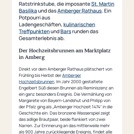
Ratstrinkstube, die imposante
St. Martin
Basilika
und das
Amberger Rathaus
. Ein
Potpourri aus
Ladengeschäften,
kulinarischen
Treffpunkten
und
Bars
runden das
Gesamterlebnis ab.
Der Hochzeitsbrunnen am Marktplatz
in Amberg
Direkt vor dem Amberger Rathaus plätschert von
Frühling bis Herbst der
Amberger
Hochzeitsbrunnen
. Im Jahr 2000 gestaltete
Engelbert Süß diesen Brunnen als Reminiszenz an
ein ganz besonders Ereignis. Die Vermählung von
Margarete von Bayern-Landshut und Philipp von
der Pfalz ging als „Amberger Hochzeit 1474“ in die
Geschichte ein. Das bronzene Wasserspiel zeigt
das adlige Brautpaar, beide flankiert von zwei
Narren. Zur Erinnerung an das mittlerweile mehr
als 900 Jahre zurückliegende Ereignis, findet alle