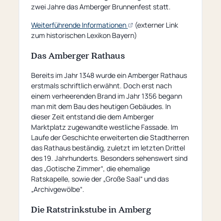
zwei Jahre das Amberger Brunnenfest statt.
(öffnet
Weiterführende Informationen
(externer Link
externe
zum historischen Lexikon Bayern)
Seite)
Das Amberger Rathaus
Bereits im Jahr 1348 wurde ein Amberger Rathaus
erstmals schriftlich erwähnt. Doch erst nach
einem verheerenden Brand im Jahr 1356 begann
man mit dem Bau des heutigen Gebäudes. In
dieser Zeit entstand die dem Amberger
Marktplatz zugewandte westliche Fassade. Im
Laufe der Geschichte erweiterten die Stadtherren
das Rathaus beständig, zuletzt im letzten Drittel
des 19. Jahrhunderts. Besonders sehenswert sind
das „Gotische Zimmer“, die ehemalige
Ratskapelle, sowie der „Große Saal“ und das
„Archivgewölbe“.
Die Ratstrinkstube in Amberg