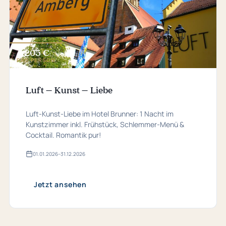
205 €
ab
PRO PERSON
Luft – Kunst – Liebe
Luft-Kunst-Liebe im Hotel Brunner: 1 Nacht im
Kunstzimmer inkl. Frühstück, Schlemmer-Menü &
Cocktail. Romantik pur!
01.​01.​2026
–
31.​12.​2026
Gültig
von
01.​
01.​
Jetzt ansehen
2026
bis
31.​
12.​
2026