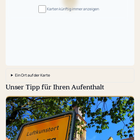
Karte
Karten künftig immer anzeigen
wird
geladen
…
Ein Ort auf der Karte
Unser Tipp für Ihren Aufenthalt