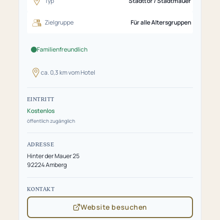
Typ
Stadttor / Stadtmauer
Zielgruppe
Für alle Altersgruppen
Familienfreundlich
ca. 0,3 km vom Hotel
EINTRITT
Kostenlos
öffentlich zugänglich
ADRESSE
Hinter der Mauer 25
92224 Amberg
KONTAKT
Website besuchen
(öffnet
in