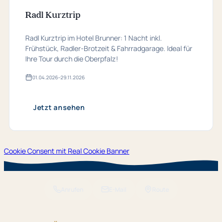
Radl Kurztrip
Radl Kurztrip im Hotel Brunner: 1 Nacht inkl.
Frühstück, Radler-Brotzeit & Fahrradgarage. Ideal für
Ihre Tour durch die Oberpfalz!
01.​04.​2026
–
29.​11.​2026
Gültig
von
01.​
04.​
Jetzt ansehen
2026
bis
29.​
11.​
2026
Cookie Consent mit Real Cookie Banner
Anrufen
E-Mail
Route