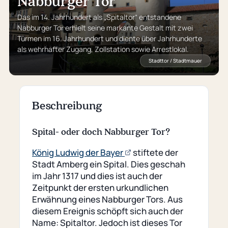
Nabburger Tor
Das im 14. Jahrhundert als „Spitaltor“ entstandene
Nabburger Tor erhielt seine markante Gestalt mit zwei
Türmen im 16. Jahrhundert und diente über Jahrhunderte
als wehrhafter Zugang, Zollstation sowie Arrestlokal.
Stadttor / Stadtmauer
Beschreibung
Spital- oder doch Nabburger Tor?
(öffnet
König Ludwig der Bayer
stiftete der
externe
Stadt Amberg ein Spital. Dies geschah
Seite)
im Jahr 1317 und dies ist auch der
Zeitpunkt der ersten urkundlichen
Erwähnung eines Nabburger Tors. Aus
diesem Ereignis schöpft sich auch der
Name: Spitaltor. Jedoch ist dieses Tor