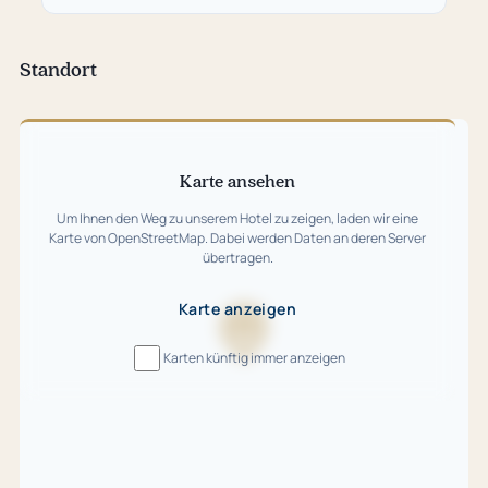
neuem
Tab)
Standort
Karte
überspringen
Karte ansehen
Um Ihnen den Weg zu unserem Hotel zu zeigen, laden wir eine
Karte von OpenStreetMap. Dabei werden Daten an deren Server
übertragen.
Karte anzeigen
Karte
Karten künftig immer anzeigen
wird
geladen
…