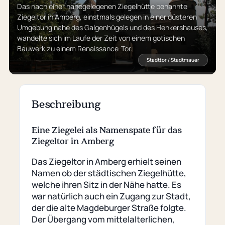
Das nach einer nahegelegenen Ziegelhütte benannte
Ziegeltor in Amberg, einstmals gelegen in einer düsteren
Umgebung nahe des Galgenhügels und des Henkershauses,
wandelte sich im Laufe der Zeit von einem gotischen
Bauwerk zu einem Renaissance-Tor.
Stadttor / Stadtmauer
Beschreibung
Eine Ziegelei als Namenspate für das
Ziegeltor in Amberg
Das Ziegeltor in Amberg erhielt seinen
Namen ob der städtischen Ziegelhütte,
welche ihren Sitz in der Nähe hatte. Es
war natürlich auch ein Zugang zur Stadt,
der die alte Magdeburger Straße folgte.
Der Übergang vom mittelalterlichen,