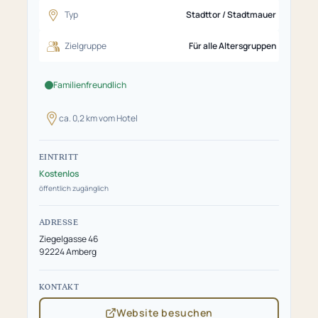
Typ
Stadttor / Stadtmauer
Zielgruppe
Für alle Altersgruppen
Familienfreundlich
ca. 0,2 km vom Hotel
EINTRITT
Kostenlos
öffentlich zugänglich
ADRESSE
Ziegelgasse 46
92224 Amberg
KONTAKT
Website besuchen
(öffnet