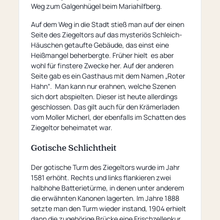
Weg zum Galgenhügel beim Mariahilfberg.
Auf dem Weg in die Stadt stieß man auf der einen
Seite des Ziegeltors auf das mysteriös Schleich-
Häuschen getaufte Gebäude, das einst eine
Heißmangel beherbergte. Früher hielt es aber
wohl für finstere Zwecke her. Auf der anderen
Seite gab es ein Gasthaus mit dem Namen „Roter
Hahn“. Man kann nur erahnen, welche Szenen
sich dort abspielten. Dieser ist heute allerdings
geschlossen. Das gilt auch für den Krämerladen
vom Moller Micherl, der ebenfalls im Schatten des
Ziegeltor beheimatet war.
Gotische Schlichtheit
Der gotische Turm des Ziegeltors wurde im Jahr
1581 erhöht. Rechts und links flankieren zwei
halbhohe Batterietürme, in denen unter anderem
die erwähnten Kanonen lagerten. Im Jahre 1888
setzte man den Turm wieder instand, 1904 erhielt
dann die zugehörige Brücke eine Frischzellenkur.