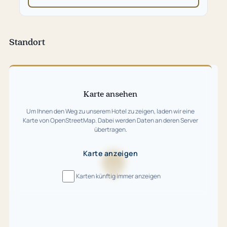
in
neuem
Tab)
Standort
Karte
überspringen
Karte ansehen
Um Ihnen den Weg zu unserem Hotel zu zeigen, laden wir eine
Karte von OpenStreetMap. Dabei werden Daten an deren Server
übertragen.
Karte anzeigen
Karte
Karten künftig immer anzeigen
wird
geladen
…