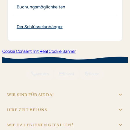
Buchungsmöglichkeiten
Der Schlüsselanhänger
Cookie Consent mit Real Cookie Banner
Anrufen
E-Mail
Route
WIR SIND FÜR SIE DA!
"Hotel Brunner" Betriebs GmbH
IHRE ZEIT BEI UNS
09621/4970
REZEPTION
info@hotel-brunner.de
WIE HAT ES IHNEN GEFALLEN?
Batteriegasse 3, 92224 Amberg
Mo – Fr
06:30 – 22:30