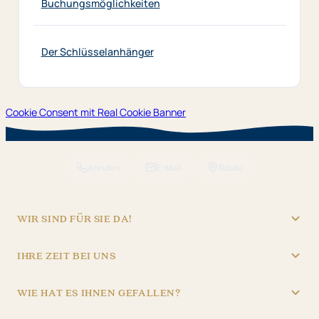
Buchungsmöglichkeiten
Der Schlüsselanhänger
Cookie Consent mit Real Cookie Banner
Anrufen
E-Mail
Route
WIR SIND FÜR SIE DA!
"Hotel Brunner" Betriebs GmbH
IHRE ZEIT BEI UNS
09621/4970
REZEPTION
info@hotel-brunner.de
WIE HAT ES IHNEN GEFALLEN?
Batteriegasse 3, 92224 Amberg
Mo – Fr
06:30 – 22:30