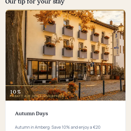
Our tip for your stay
10 %
RABATT AUF DEN ZIMMERPREIS
Autumn Days
Autumn in Amberg: Save 10% and enjoy a €20