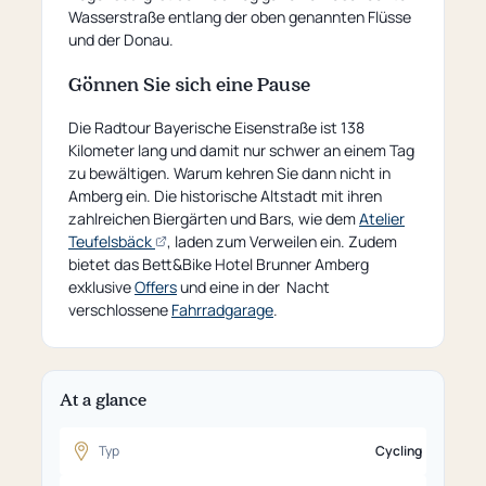
Wasserstraße entlang der oben genannten Flüsse
und der Donau.
Gönnen Sie sich eine Pause
Die Radtour Bayerische Eisenstraße ist 138
Kilometer lang und damit nur schwer an einem Tag
zu bewältigen. Warum kehren Sie dann nicht in
Amberg ein. Die historische Altstadt mit ihren
zahlreichen Biergärten und Bars, wie dem
Atelier
(opens
Teufelsbäck
, laden zum Verweilen ein. Zudem
an
bietet das Bett&Bike Hotel Brunner Amberg
external
exklusive
Offers
und eine in der Nacht
page)
verschlossene
Fahrradgarage
.
At a glance
Typ
Cycling