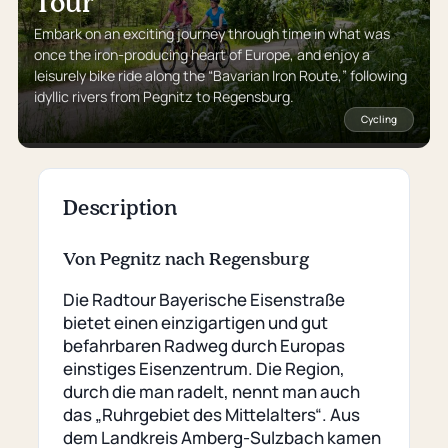
Tour
Embark on an exciting journey through time in what was
once the iron-producing heart of Europe, and enjoy a
leisurely bike ride along the “Bavarian Iron Route,” following
idyllic rivers from Pegnitz to Regensburg.
Cycling
Description
Von Pegnitz nach Regensburg
Die Radtour Bayerische Eisenstraße
bietet einen einzigartigen und gut
befahrbaren Radweg durch Europas
einstiges Eisenzentrum. Die Region,
durch die man radelt, nennt man auch
das „Ruhrgebiet des Mittelalters“. Aus
dem Landkreis Amberg-Sulzbach kamen