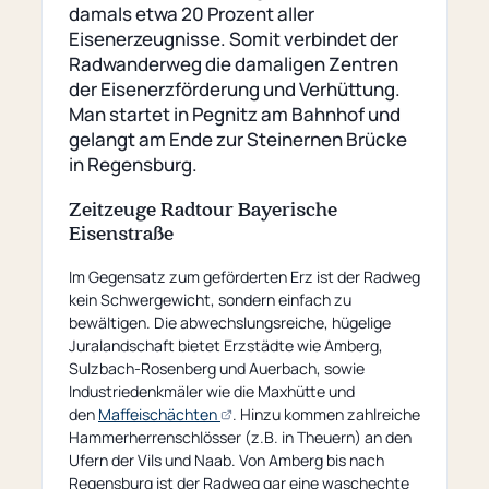
damals etwa 20 Prozent aller
Eisenerzeugnisse. Somit verbindet der
Radwanderweg die damaligen Zentren
der Eisenerzförderung und Verhüttung.
Man startet in Pegnitz am Bahnhof und
gelangt am Ende zur Steinernen Brücke
in Regensburg.
Zeitzeuge Radtour Bayerische
Eisenstraße
Im Gegensatz zum geförderten Erz ist der Radweg
kein Schwergewicht, sondern einfach zu
bewältigen. Die abwechslungsreiche, hügelige
Juralandschaft bietet Erzstädte wie Amberg,
Sulzbach-Rosenberg und Auerbach, sowie
Industriedenkmäler wie die Maxhütte und
(opens
den
Maffeischächten
. Hinzu kommen zahlreiche
an
Hammerherrenschlösser (z.B. in Theuern) an den
external
Ufern der Vils und Naab. Von Amberg bis nach
page)
Regensburg ist der Radweg gar eine waschechte