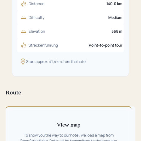
Distance
140,0 km
Difficulty
Medium
Elevation
568 m
Streckenführung
Point-to-point tour
Start approx. 41,4 km from the hotel
Route
Skip
map
View map
To show you the way to our hotel, we load a map from
OpenStreetMap. Data will be transmitted to their servers.