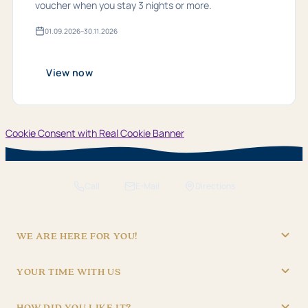
voucher when you stay 3 nights or more.
01.​09.​2026
–
30.​11.​2026
Valid
from
01.​
09.​
View now
2026
bis
30.​
11.​
2026
Cookie Consent with Real Cookie Banner
Call
E-Mail
Directions
WE ARE HERE FOR YOU!
"Hotel Brunner" Betriebs GmbH
YOUR TIME WITH US
09621/4970
RECEPTION
info@hotel-brunner.de
HOW DID YOU LIKE IT?