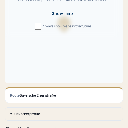
Show map
Always show maps in the future
Loading
map
…
Route
Bayrische Eisenstraße
Elevation profile