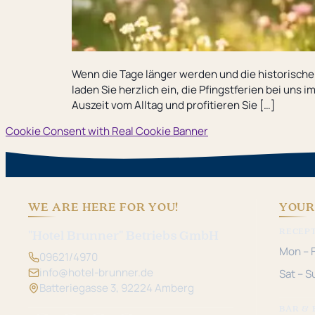
Wenn die Tage länger werden und die historische 
laden Sie herzlich ein, die Pfingstferien bei uns
Auszeit vom Alltag und profitieren Sie […]
Cookie Consent with Real Cookie Banner
WE ARE HERE FOR YOU!
YOUR
RECEP
"Hotel Brunner" Betriebs GmbH
Mon – F
09621/4970
info@hotel-brunner.de
Sat – S
Batteriegasse 3, 92224 Amberg
BAR & 