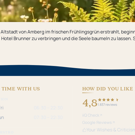
Altstadt von Amberg im frischen Frühlingsgrün erstrahlt, beginn
 im Hotel Brunner zu verbringen und die Seele baumeln zu lassen.
 TIME WITH US
HOW DID YOU LIKE 
4,8
TION
1.837 reviews
ri
06:30 – 22:30
iiQ Check
un
07:30 – 22:30
Google Reviews
Your Wishes & Criticis
BISTRO