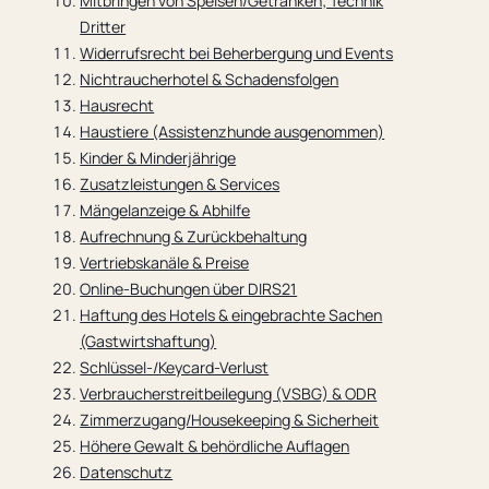
Mitbringen von Speisen/Getränken; Technik
Dritter
Widerrufsrecht bei Beherbergung und Events
Nichtraucherhotel & Schadensfolgen
Hausrecht
Haustiere (Assistenzhunde ausgenommen)
Kinder & Minderjährige
Zusatzleistungen & Services
Mängelanzeige & Abhilfe
Aufrechnung & Zurückbehaltung
Vertriebskanäle & Preise
Online-Buchungen über DIRS21
Haftung des Hotels & eingebrachte Sachen
(Gastwirtshaftung)
Schlüssel-/Keycard-Verlust
Verbraucherstreitbeilegung (VSBG) & ODR
Zimmerzugang/Housekeeping & Sicherheit
Höhere Gewalt & behördliche Auflagen
Datenschutz