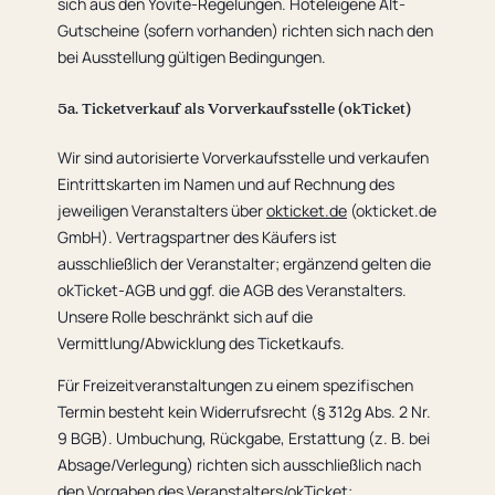
sich aus den Yovite-Regelungen. Hoteleigene Alt-
Gutscheine (sofern vorhanden) richten sich nach den
bei Ausstellung gültigen Bedingungen.
5a. Ticketverkauf als Vorverkaufsstelle (okTicket)
Wir sind autorisierte Vorverkaufsstelle und verkaufen
Eintrittskarten im Namen und auf Rechnung des
jeweiligen Veranstalters über
okticket.de
(okticket.de
GmbH). Vertragspartner des Käufers ist
ausschließlich der Veranstalter; ergänzend gelten die
okTicket-AGB und ggf. die AGB des Veranstalters.
Unsere Rolle beschränkt sich auf die
Vermittlung/Abwicklung des Ticketkaufs.
Für Freizeitveranstaltungen zu einem spezifischen
Termin besteht kein Widerrufsrecht (§ 312g Abs. 2 Nr.
9 BGB). Umbuchung, Rückgabe, Erstattung (z. B. bei
Absage/Verlegung) richten sich ausschließlich nach
den Vorgaben des Veranstalters/okTicket;