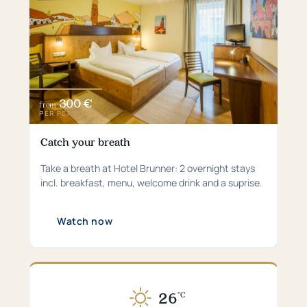
300 €
from
PER PERSON
Catch your breath
Take a breath at Hotel Brunner: 2 overnight stays
incl. breakfast, menu, welcome drink and a suprise.
Watch now
26
°C
Currently