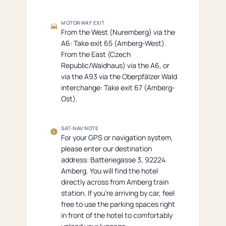
MOTORWAY EXIT
From the West (Nuremberg) via the
A6: Take exit 65 (Amberg-West).
From the East (Czech
Republic/Waidhaus) via the A6, or
via the A93 via the Oberpfälzer Wald
interchange: Take exit 67 (Amberg-
Ost).
SAT-NAV NOTE
For your GPS or navigation system,
please enter our destination
address: Batteriegasse 3, 92224
Amberg. You will find the hotel
directly across from Amberg train
station. If you’re arriving by car, feel
free to use the parking spaces right
in front of the hotel to comfortably