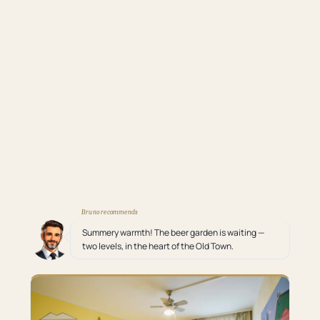
Bruno recommends
Summery warmth! The beer garden is waiting —
two levels, in the heart of the Old Town.