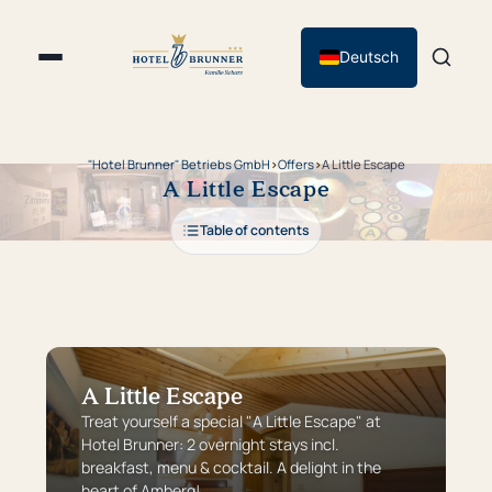
Deutsch
"Hotel Brunner" Betriebs GmbH
›
Offers
›
A Little Escape
A Little Escape
Table of contents
A Little Escape
Treat yourself a special "A Little Escape" at
Hotel Brunner: 2 overnight stays incl.
breakfast, menu & cocktail. A delight in the
heart of Amberg!