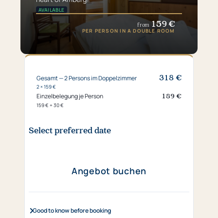
AVAILABLE
159 €
from
PER PERSON IN A DOUBLE ROOM
318 €
Gesamt — 2 Persons im Doppelzimmer
2 × 159 €
189 €
Einzelbelegung je Person
159 € + 30 €
Select preferred date
Angebot buchen
Good to know before booking