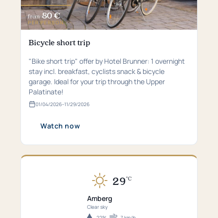
80 €
from
PER PERSON
Bicycle short trip
"Bike short trip" offer by Hotel Brunner: 1 overnight
stay incl. breakfast, cyclists snack & bicycle
garage. Ideal for your trip through the Upper
Palatinate!
01/04/2026
–
11/29/2026
Valid
from
01.​
Watch now
04.​
2026
bis
29.​
11.​
2026
29
°C
Currently
29°C
Amberg
in
Clear sky
Amberg
22%
7 km/h