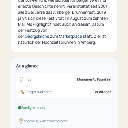
Cantus-Ferrum, wie sich der Amberger Verein für
erlebte Geschichte nennt, veranstaltet seit 2001
alle zwei Jahre das Amberger Brunnenfest. 2019
jährt sich diese Festivität im August zum zehnten
Mal. Als Highlight findet auch an diesem Datum
der Festzug von
der
Georgskirche
zum
Marketplace
statt. Ziel ist
natürlich der Hochzeitsbrunnen in Amberg.
At a glance
Typ
Monument / Fountain
Target audience
For all ages
Family-friendly
approx. 0,3 km from the hotel