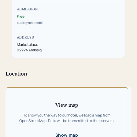
ADMISSION
Free
publicly accessible
ADDRESS
Marketplace
92224 Amberg
Location
Skip
map
View map
To show you the way to our hotel, we load a map from
OpenStreetMap. Data will be transmitted to their servers.
Show map