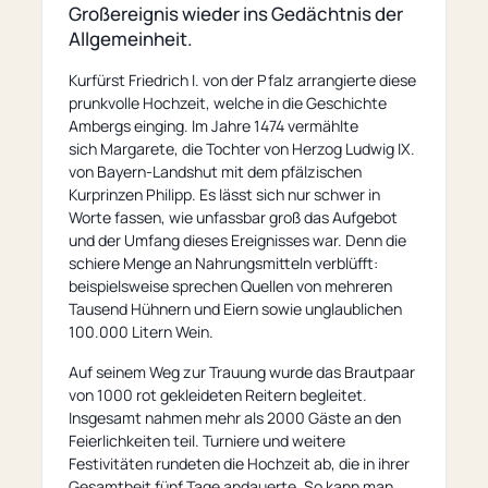
page)
Großereignis wieder ins Gedächtnis der
Allgemeinheit.
Kurfürst Friedrich I. von der Pfalz arrangierte diese
prunkvolle Hochzeit, welche in die Geschichte
Ambergs einging. Im Jahre 1474 vermählte
sich Margarete, die Tochter von Herzog Ludwig IX.
von Bayern-Landshut mit dem pfälzischen
Kurprinzen Philipp. Es lässt sich nur schwer in
Worte fassen, wie unfassbar groß das Aufgebot
und der Umfang dieses Ereignisses war. Denn die
schiere Menge an Nahrungsmitteln verblüfft:
beispielsweise sprechen Quellen von mehreren
Tausend Hühnern und Eiern sowie unglaublichen
100.000 Litern Wein.
Auf seinem Weg zur Trauung wurde das Brautpaar
von 1000 rot gekleideten Reitern begleitet.
Insgesamt nahmen mehr als 2000 Gäste an den
Feierlichkeiten teil. Turniere und weitere
Festivitäten rundeten die Hochzeit ab, die in ihrer
Gesamtheit fünf Tage andauerte. So kann man