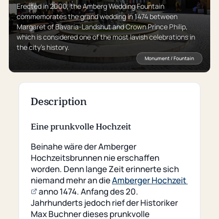
Erected in 2000, the Amberg Wedding Fountain
commemorates the grand wedding in 1474 between
Margaret of Bavaria-Landshut and Crown Prince Philip,
which is considered one of the most lavish celebrations in
the city’s history.
Monument / Fountain
Description
Eine prunkvolle Hochzeit
Beinahe wäre der Amberger
Hochzeitsbrunnen nie erschaffen
worden. Denn lange Zeit erinnerte sich
niemand mehr an die
Amberger Hochzeit
(opens
anno 1474. Anfang des 20.
an
Jahrhunderts jedoch rief der Historiker
external
Max Buchner dieses prunkvolle