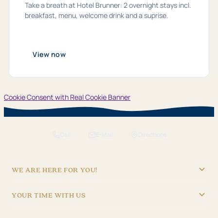
Take a breath at Hotel Brunner: 2 overnight stays incl.
breakfast, menu, welcome drink and a suprise.
View now
Cookie Consent with Real Cookie Banner
Call
E-Mail
Directions
WE ARE HERE FOR YOU!
"Hotel Brunner" Betriebs GmbH
YOUR TIME WITH US
09621/4970
RECEPTION
info@hotel-brunner.de