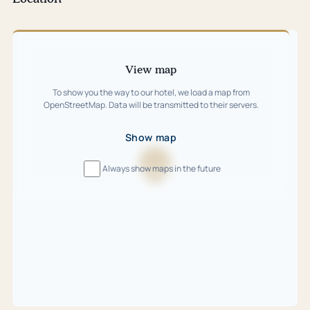
Skip
map
View map
To show you the way to our hotel, we load a map from
OpenStreetMap. Data will be transmitted to their servers.
Show map
Always show maps in the future
Loading
map
…