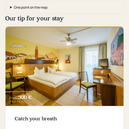
One point on the map
Our tip for your stay
300 €
from
PER PERSON
Catch your breath