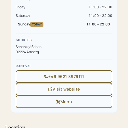
Friday
11:00 – 22:00
Saturday
11:00 – 22:00
Sunday
11:00 – 22:00
TODAY
ADDRESS
Schanzgäßchen
92224 Amberg
CONTACT
+49 9621 8979111
Visit website
(opens
in
new
Menu
(opens
tab)
in
new
tab)
Location