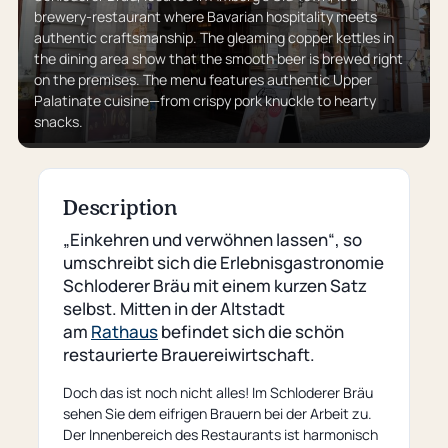
brewery-restaurant where Bavarian hospitality meets
authentic craftsmanship. The gleaming copper kettles in
the dining area show that the smooth beer is brewed right
on the premises. The menu features authentic Upper
Palatinate cuisine—from crispy pork knuckle to hearty
snacks.
Description
„Einkehren und verwöhnen lassen“, so
umschreibt sich die Erlebnisgastronomie
Schloderer Bräu mit einem kurzen Satz
selbst. Mitten in der Altstadt
am
Rathaus
befindet sich die schön
restaurierte Brauereiwirtschaft.
Doch das ist noch nicht alles! Im Schloderer Bräu
sehen Sie dem eifrigen Brauern bei der Arbeit zu.
Der Innenbereich des Restaurants ist harmonisch