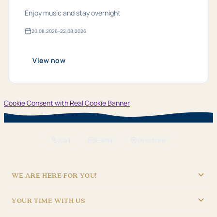
Enjoy music and stay overnight
20.​08.​2026
–
22.​08.​2026
Valid
from
20.​
08.​
View now
2026
bis
22.​
08.​
2026
Cookie Consent with Real Cookie Banner
Call
E-Mail
Directions
WE ARE HERE FOR YOU!
"Hotel Brunner" Betriebs GmbH
YOUR TIME WITH US
09621/4970
RECEPTION