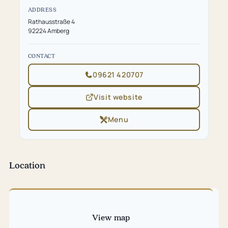
ADDRESS
Rathausstraße 4
92224 Amberg
CONTACT
09621 420707
Visit website
(opens
in
new
Menu
(opens
tab)
in
new
tab)
Location
Skip
map
View map