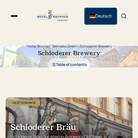
Deutsch
"Hotel Brunner" Betriebs GmbH
›
Schloderer Brewery
Schloderer Brewery
Table of contents
GASTRONOMIE
Schloderer Bräu
Schloderer Bräu, located in Amberg’s Old Town, is a