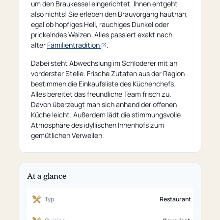
um den Braukessel eingerichtet. Ihnen entgeht
also nichts! Sie erleben den Brauvorgang hautnah,
egal ob hopfiges Hell, rauchiges Dunkel oder
prickelndes Weizen. Alles passiert exakt nach
(opens
alter
Familientradition
.
an
Dabei steht Abwechslung im Schloderer mit an
external
vorderster Stelle. Frische Zutaten aus der Region
page)
bestimmen die Einkaufsliste des Küchenchefs.
Alles bereitet das freundliche Team frisch zu.
Davon überzeugt man sich anhand der offenen
Küche leicht. Außerdem lädt die stimmungsvolle
Atmosphäre des idyllischen Innenhofs zum
gemütlichen Verweilen.
At a glance
Typ
Restaurant