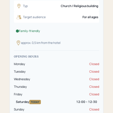
Typ
Church / Religious building
Target audience
For all ages
Family-friendly
approx. 0,5 km from the hotel
OPENING HOURS
Monday
Closed
Tuesday
Closed
Wednesday
Closed
Thursday
Closed
Friday
Closed
Saturday
12:00 – 12:30
TODAY
Sunday
Closed