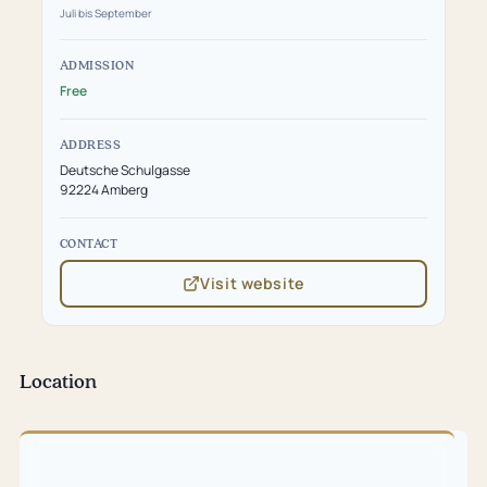
Juli bis September
ADMISSION
Free
ADDRESS
Deutsche Schulgasse
92224 Amberg
CONTACT
Visit website
(opens
in
new
tab)
Location
Skip
map