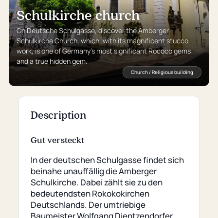
Schulkirche church
On Deutsche Schulgasse, discover the Amberger
Schulkirche Church, which, with its magnificent stucco
work, is one of Germany’s most significant Rococo gems
and a true hidden gem.
Church / Religious building
Description
Gut versteckt
In der deutschen Schulgasse findet sich
beinahe unauffällig die Amberger
Schulkirche. Dabei zählt sie zu den
bedeutendsten Rokokokirchen
Deutschlands. Der umtriebige
Baumeister Wolfgang Dientzendorfer