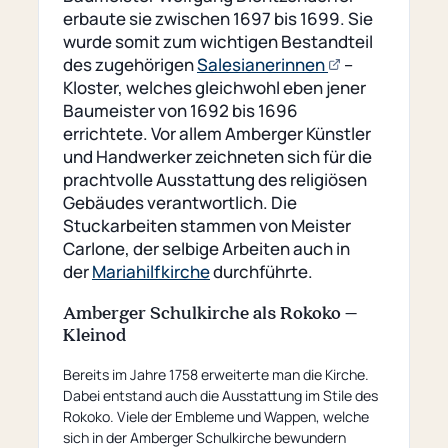
erbaute sie zwischen 1697 bis 1699. Sie
wurde somit zum wichtigen Bestandteil
(opens
des zugehörigen
Salesianerinnen
–
an
Kloster, welches gleichwohl eben jener
external
Baumeister von 1692 bis 1696
page)
errichtete. Vor allem Amberger Künstler
und Handwerker zeichneten sich für die
prachtvolle Ausstattung des religiösen
Gebäudes verantwortlich. Die
Stuckarbeiten stammen von Meister
Carlone, der selbige Arbeiten auch in
der
Mariahilfkirche
durchführte.
Amberger Schulkirche als Rokoko –
Kleinod
Bereits im Jahre 1758 erweiterte man die Kirche.
Dabei entstand auch die Ausstattung im Stile des
Rokoko. Viele der Embleme und Wappen, welche
sich in der Amberger Schulkirche bewundern