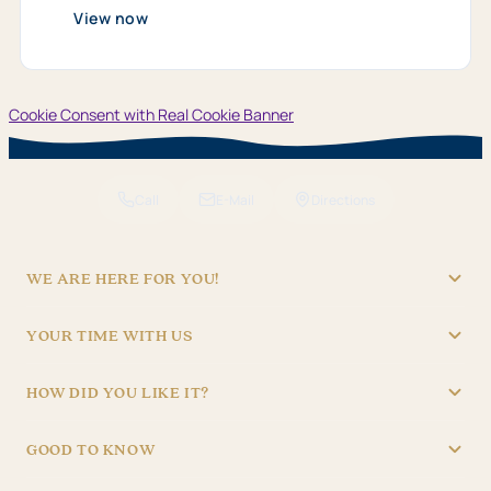
View now
Cookie Consent with Real Cookie Banner
Call
E-Mail
Directions
WE ARE HERE FOR YOU!
"Hotel Brunner" Betriebs GmbH
YOUR TIME WITH US
09621/4970
RECEPTION
info@hotel-brunner.de
HOW DID YOU LIKE IT?
Batteriegasse 3, 92224 Amberg
Mon – Fri
06:30 – 22:30
4,8
Sat – Sun
07:30 – 22:30
1.835 reviews
GOOD TO KNOW
iiQ Check
BAR & BISTRO