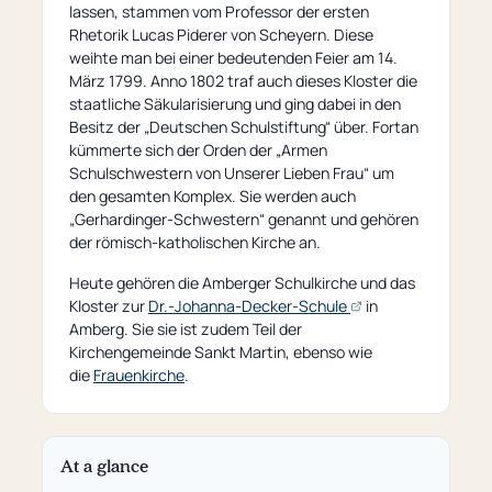
lassen, stammen vom Professor der ersten
Rhetorik Lucas Piderer von Scheyern. Diese
weihte man bei einer bedeutenden Feier am 14.
März 1799. Anno 1802 traf auch dieses Kloster die
staatliche Säkularisierung und ging dabei in den
Besitz der „Deutschen Schulstiftung“ über. Fortan
kümmerte sich der Orden der „Armen
Schulschwestern von Unserer Lieben Frau“ um
den gesamten Komplex. Sie werden auch
„Gerhardinger-Schwestern“ genannt und gehören
der römisch-katholischen Kirche an.
Heute gehören die Amberger Schulkirche und das
(opens
Kloster zur
Dr.-Johanna-Decker-Schule
in
an
Amberg. Sie sie ist zudem Teil der
external
Kirchengemeinde Sankt Martin, ebenso wie
page)
die
Frauenkirche
.
At a glance