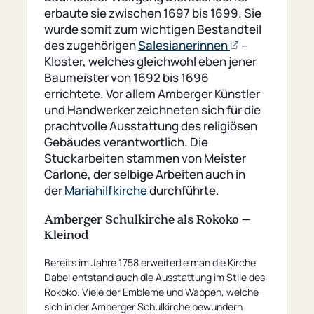
erbaute sie zwischen 1697 bis 1699. Sie
wurde somit zum wichtigen Bestandteil
(opens
des zugehörigen
Salesianerinnen
–
an
Kloster, welches gleichwohl eben jener
external
Baumeister von 1692 bis 1696
page)
errichtete. Vor allem Amberger Künstler
und Handwerker zeichneten sich für die
prachtvolle Ausstattung des religiösen
Gebäudes verantwortlich. Die
Stuckarbeiten stammen von Meister
Carlone, der selbige Arbeiten auch in
der
Mariahilfkirche
durchführte.
Amberger Schulkirche als Rokoko –
Kleinod
Bereits im Jahre 1758 erweiterte man die Kirche.
Dabei entstand auch die Ausstattung im Stile des
Rokoko. Viele der Embleme und Wappen, welche
sich in der Amberger Schulkirche bewundern