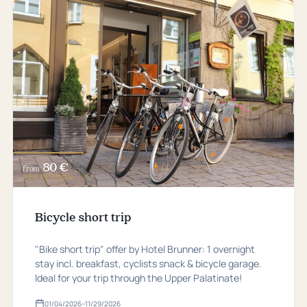
80 €
from
PER PERSON
Bicycle short trip
"Bike short trip" offer by Hotel Brunner: 1 overnight
stay incl. breakfast, cyclists snack & bicycle garage.
Ideal for your trip through the Upper Palatinate!
01/04/2026
–
11/29/2026