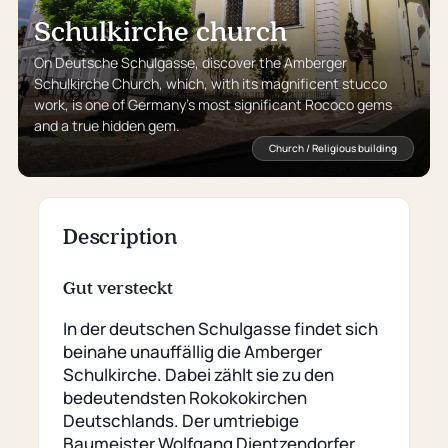
Schulkirche church
On Deutsche Schulgasse, discover the Amberger
Schulkirche Church, which, with its magnificent stucco
work, is one of Germany’s most significant Rococo gems
and a true hidden gem.
Church / Religious building
Description
Gut versteckt
In der deutschen Schulgasse findet sich
beinahe unauffällig die Amberger
Schulkirche. Dabei zählt sie zu den
bedeutendsten Rokokokirchen
Deutschlands. Der umtriebige
Baumeister Wolfgang Dientzendorfer