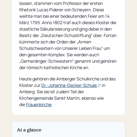
lassen, stammen vom Professor der ersten
Rhetorik Lucas Piderer von Scheyern. Diese
weihte man bei einer bedeutenden Feier am 14.
März 1799. Anno 1802 traf auch dieses Kloster die
staatliche Säkularisierung und ging dabei in den
Besitz der „Deutschen Schulstiftung“ über. Fortan
kümmerte sich der Orden der „Armen
Schulschwestern von Unserer Lieben Frau“ um
den gesamten Komplex. Sie werden auch
„Gerhardinger-Schwestern“ genannt und gehören
der römisch-katholischen Kirche an.
Heute gehören die Amberger Schulkirche und das
(opens
Kloster zur
Dr.-Johanna-Decker-Schule
in
an
Amberg. Sie sie ist zudem Teil der
external
Kirchengemeinde Sankt Martin, ebenso wie
page)
die
Frauenkirche
.
At a glance