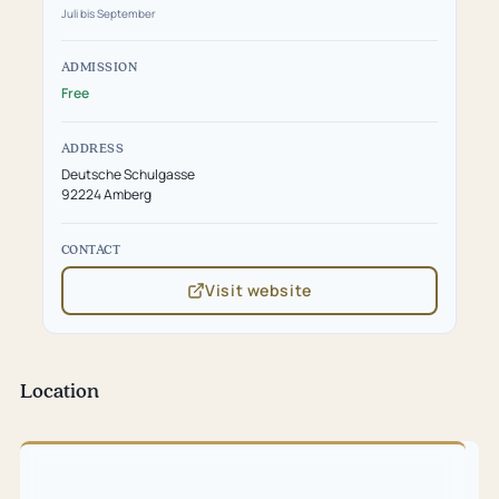
Juli bis September
ADMISSION
Free
ADDRESS
Deutsche Schulgasse
92224 Amberg
CONTACT
Visit website
(opens
in
new
tab)
Location
Skip
map