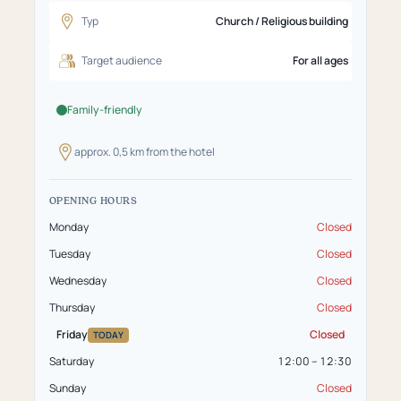
Typ
Church / Religious building
Target audience
For all ages
Family-friendly
approx. 0,5 km from the hotel
OPENING HOURS
Monday
Closed
Tuesday
Closed
Wednesday
Closed
Thursday
Closed
Friday
Closed
TODAY
Saturday
12:00 – 12:30
Sunday
Closed