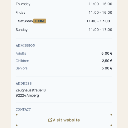
Thursday
11:00 – 16:00
Friday
11:00 – 16:00
Saturday
11:00 – 17:00
TODAY
Sunday
11:00 – 17:00
ADMISSION
Adults
6,00 €
Children
2,50 €
Seniors
5,00 €
ADDRESS
Zeughausstraße 18
92224 Amberg
CONTACT
Visit website
(opens
in