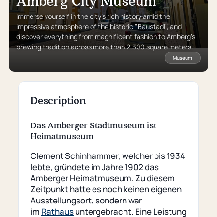
Amberg City Museum
Immerse yourself in the city’s rich history amid the
impressive atmosphere of the historic "Baustadl", and
discover everything from magnificent fashion to Amberg’s
brewing tradition across more than 2,300 square meters.
Museum
Description
Das Amberger Stadtmuseum ist
Heimatmuseum
Clement Schinhammer, welcher bis 1934
lebte, gründete im Jahre 1902 das
Amberger Heimatmuseum. Zu diesem
Zeitpunkt hatte es noch keinen eigenen
Ausstellungsort, sondern war
im
Rathaus
untergebracht. Eine Leistung