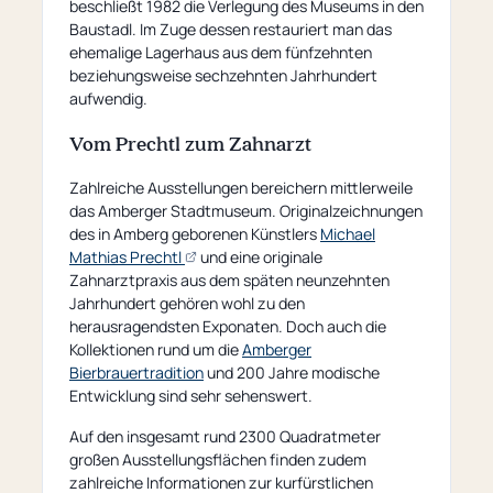
beschließt 1982 die Verlegung des Museums in den
Baustadl. Im Zuge dessen restauriert man das
ehemalige Lagerhaus aus dem fünfzehnten
beziehungsweise sechzehnten Jahrhundert
aufwendig.
Vom Prechtl zum Zahnarzt
Zahlreiche Ausstellungen bereichern mittlerweile
das Amberger Stadtmuseum. Originalzeichnungen
des in Amberg geborenen Künstlers
Michael
(opens
Mathias Prechtl
und eine originale
an
Zahnarztpraxis aus dem späten neunzehnten
external
Jahrhundert gehören wohl zu den
page)
herausragendsten Exponaten. Doch auch die
Kollektionen rund um die
Amberger
Bierbrauertradition
und 200 Jahre modische
Entwicklung sind sehr sehenswert.
Auf den insgesamt rund 2300 Quadratmeter
großen Ausstellungsflächen finden zudem
zahlreiche Informationen zur kurfürstlichen