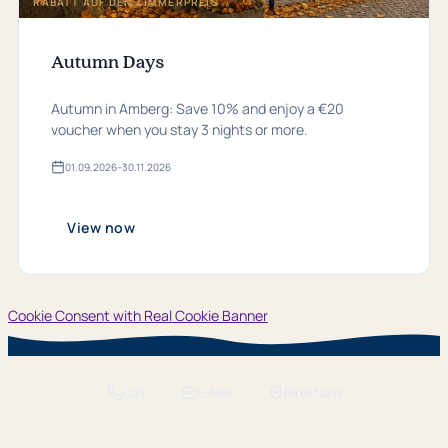
RABATT AUF DEN ZIMMERPREIS
Autumn Days
Autumn in Amberg: Save 10% and enjoy a €20
voucher when you stay 3 nights or more.
01.​09.​2026
–
30.​11.​2026
Valid
from
01.​
09.​
View now
2026
bis
30.​
11.​
2026
Cookie Consent with Real Cookie Banner
Call
E-Mail
Directions