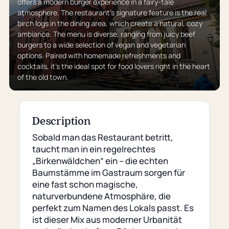
offers a modern burger experience in a fairy-tale
atmosphere. The restaurant’s signature feature is the real
birch logs in the dining area, which create a natural, cozy
ambiance. The menu is diverse, ranging from juicy beef
burgers to a wide selection of vegan and vegetarian
options. Paired with homemade refreshments and
cocktails, it’s the ideal spot for food lovers right in the heart
of the old town.
Description
Sobald man das Restaurant betritt,
taucht man in ein regelrechtes
„Birkenwäldchen“ ein – die echten
Baumstämme im Gastraum sorgen für
eine fast schon magische,
naturverbundene Atmosphäre, die
perfekt zum Namen des Lokals passt. Es
ist dieser Mix aus moderner Urbanität