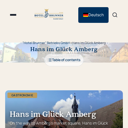
Deutsch
"Hotel Brunner" Betriebs GmbH
›
Hans im Glück Amberg
Hans im Glück Amberg
Table of contents
GASTRONOMIE
Hans im Glück Amberg
On the way to Amberg’s market square, Hans im Glück